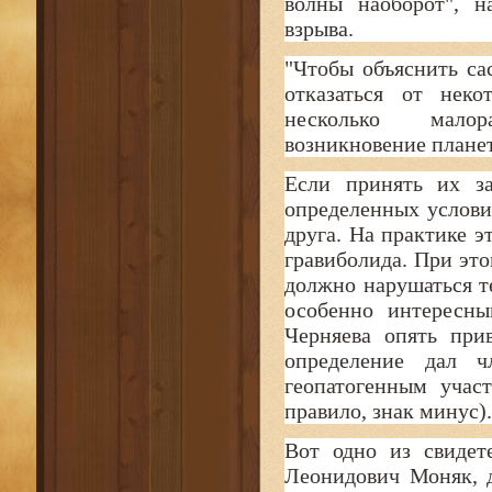
волны наоборот", н
взрыва.
"Чтобы объяснить сас
отказаться от неко
несколько малор
возникновение плане
Если принять их за
определенных услови
друга. На практике э
гравиболида. При это
должно нарушаться т
особенно интересны
Черняева опять при
определение дал ч
геопатогенным учас
правило, знак минус)
Вот одно из свидет
Леонидович Моняк, 