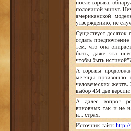
после взрыва, обнару
половиной минут. Нич
американской модел
утверждению, не случ
Существует десяток 
отдать предпочтение
тем, что она опирае
быть, даже эта нев
чтобы быть истиной"
А взрывы продолжаю
месяцы произошло н
человеческих жертв.
выбор 4М две версии:
А далее вопрос ре
виновных так и не н
и... страх.
Источник сайт:
http:/