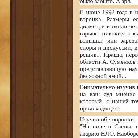
было забыто. А зря.
В июне 1992 года в 
воронка. Размеры е
диаметре и около чет
взрыве никаких све
вспышки или зарева
споры и дискуссии, и
решив... Правда, пе
области А. Суменков 
представляющую нау
бесхозной ямой...
Внимательно изучив в
на ваш суд мнение 
который, с нашей то
происходящего.
Изучив обе воронки,
"На поле в Сасове 
аварию НЛО. Наоборот