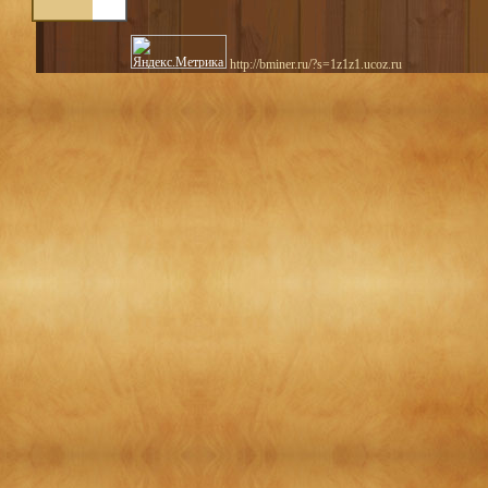
http://bminer.ru/?s=1z1z1.ucoz.ru