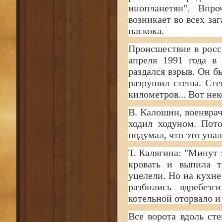
инопланетян". Впро
возникает во всех за
наскока.
Происшествие в росс
апреля 1991 года в
раздался взрыв. Он б
разрушил стены. Сте
километров... Вот не
В. Калошин, военврач
ходил ходуном. Пот
подумал, что это упал
Т. Калягина: "Минут з
кровать и выпила т
уцелели. Но на кухне
разбились вдребезг
котельной оторвало и
Все ворота вдоль ст