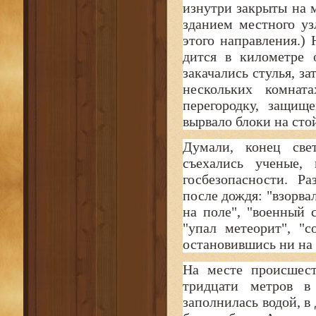
изнутри закрыты на 
зданием местного уз
этого направления.) 
дится в километре 
закачались стулья, з
нескольких комнат
перегородку, защищ
вырвало блоки на сто
Думали, конец свет
съехались ученые,
госбезопасности. Р
после дождя: "взорва
на поле", "военный 
"упал метеорит", "
остановившись ни на 
На месте происшест
тридцати метров в
заполнилась водой, в