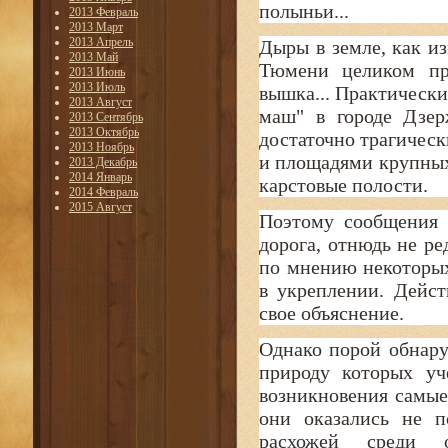
полыньи...
2013 Февраль
2013 Март
2013 Апрель
Дыры в земле, как из
2013 Май
Тюмени целиком про
2013 Июнь
2013 Июль
вышка... Практически
2013 Август
маш" в городе Дзерж
2013 Сентябрь
2013 Октябрь
достаточно трагическ
2013 Ноябрь
и площадями крупных
2013 Декабрь
2014 Январь
карстовые полости.
2014 Февраль
2015 Август
Поэтому сообщения 
дорога, отнюдь не ре
по мнению некоторых
в укреплении. Дейст
свое объяснение.
Однако порой обнару
природу которых уч
возникновения самые 
они оказались не п
расхожей среди о