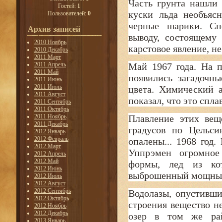
Часть грунта нашли 
Гостей:
1
куски льда необъяс
Пользователей:
0
черные шарики. Сп
Архив записей
выводу, состоящему 
2010 Ноябрь
карстовое явление, не
2010 Декабрь
2011 Март
2011 Апрель
Май 1967 года. На п
2011 Май
появились загадочн
2011 Июнь
2011 Июль
цвета. Химический 
2011 Август
показал, что это спл
2011 Сентябрь
2011 Октябрь
2011 Ноябрь
Плавление этих вещ
2011 Декабрь
градусов по Цельси
2012 Январь
2012 Февраль
опалены... 1968 год
2012 Март
Уппрэмен огромное 
2012 Апрель
2012 Май
формы, лед из кот
2012 Июнь
выброшенный мощны
2012 Июль
2012 Август
2012 Сентябрь
Водолазы, опустивши
2012 Октябрь
строения вещество н
2012 Ноябрь
2012 Декабрь
озер в том же рай
2013 Январь