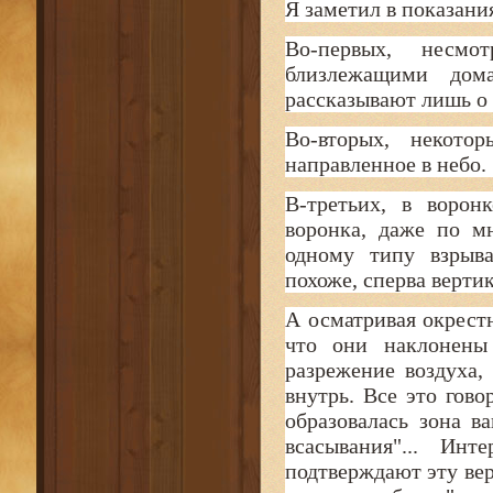
Я заметил в показани
Во-первых, несмо
близлежащими дом
рассказывают лишь о 
Во-вторых, некотор
направленное в небо.
В-третьих, в ворон
воронка, даже по м
одному типу взрыва
похоже, сперва верти
А осматривая окрест
что они наклонены
разрежение воздуха,
внутрь. Все это гово
образовалась зона в
всасывания"... Инт
подтверждают эту вер