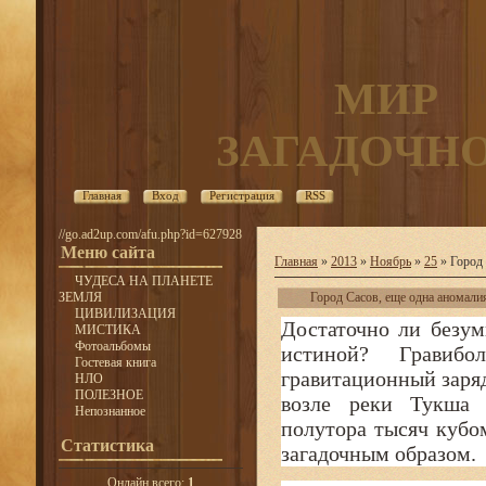
МИР
ЗАГАДОЧН
Главная
Вход
Регистрация
RSS
//go.ad2up.com/afu.php?id=627928
Меню сайта
Главная
»
2013
»
Ноябрь
»
25
» Город 
ЧУДЕСА НА ПЛАНЕТЕ
ЗЕМЛЯ
Город Сасов, еще одна аномали
ЦИВИЛИЗАЦИЯ
Достаточно ли безум
МИСТИКА
Фотоальбомы
истиной? Гравиб
Гостевая книга
гравитационный заряд
НЛО
ПОЛЕЗНОЕ
возле реки Тукша 
Непознанное
полутора тысяч кубо
Статистика
загадочным образом.
Онлайн всего:
1