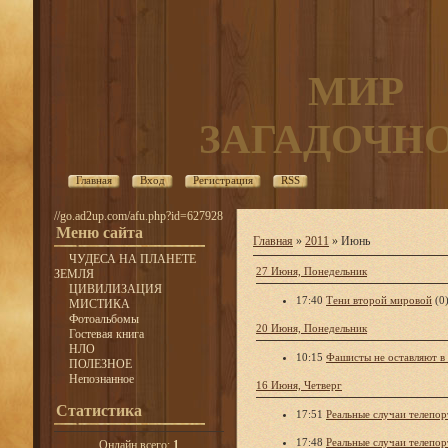
МИР
ЗАГАДОЧН
Главная
Вход
Регистрация
RSS
//go.ad2up.com/afu.php?id=627928
Меню сайта
Главная
»
2011
»
Июнь
ЧУДЕСА НА ПЛАНЕТЕ
27 Июня, Понедельник
ЗЕМЛЯ
ЦИВИЛИЗАЦИЯ
17:40
Тени второй мировой
(0
МИСТИКА
Фотоальбомы
20 Июня, Понедельник
Гостевая книга
НЛО
10:15
Фашисты не оставляют в
ПОЛЕЗНОЕ
Непознанное
16 Июня, Четверг
Статистика
17:51
Реальные случаи телепо
17:48
Реальные случаи телепо
Онлайн всего:
1