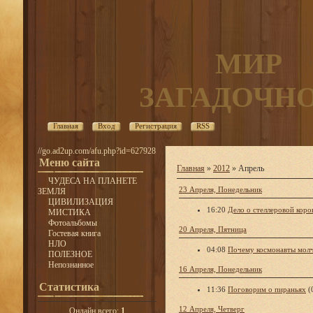
МИР
ЗАГАДОЧН
Главная
Вход
Регистрация
RSS
//go.ad2up.com/afu.php?id=627928
Меню сайта
Главная
»
2012
»
Апрель
ЧУДЕСА НА ПЛАНЕТЕ
23 Апреля, Понедельник
ЗЕМЛЯ
ЦИВИЛИЗАЦИЯ
16:20
Дело о стеллеровой коро
МИСТИКА
Фотоальбомы
20 Апреля, Пятница
Гостевая книга
НЛО
04:08
Почему космонавты молч
ПОЛЕЗНОЕ
Непознанное
16 Апреля, Понедельник
Статистика
11:36
Поговорим о пираньях
(
12 Апреля, Четверг
Онлайн всего:
1