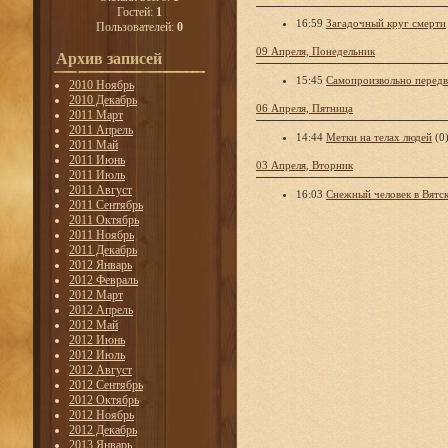
Гостей:
1
16:59
Загадочный круг смерти
Пользователей:
0
09 Апреля, Понедельник
Архив записей
15:45
Самопроизвольно перед
2010 Ноябрь
2010 Декабрь
06 Апреля, Пятница
2011 Март
2011 Апрель
14:44
Метки на телах людей
(0
2011 Май
2011 Июнь
03 Апреля, Вторник
2011 Июль
2011 Август
16:03
Снежный человек в Вятс
2011 Сентябрь
2011 Октябрь
2011 Ноябрь
2011 Декабрь
2012 Январь
2012 Февраль
2012 Март
2012 Апрель
2012 Май
2012 Июнь
2012 Июль
2012 Август
2012 Сентябрь
2012 Октябрь
2012 Ноябрь
2012 Декабрь
2013 Январь