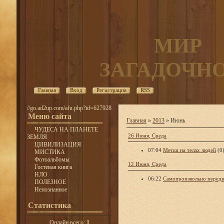
МИР
ЗАГАДОЧН
Главная
Вход
Регистрация
RSS
//go.ad2up.com/afu.php?id=627928
Меню сайта
Главная
»
2013
»
Июнь
ЧУДЕСА НА ПЛАНЕТЕ
26 Июня, Среда
ЗЕМЛЯ
ЦИВИЛИЗАЦИЯ
07:04
Метки на телах людей
(0
МИСТИКА
Фотоальбомы
12 Июня, Среда
Гостевая книга
НЛО
06:22
Самопроизвольно перед
ПОЛЕЗНОЕ
Непознанное
Статистика
Онлайн всего:
1