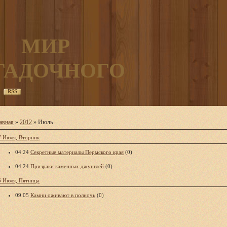
МИР
ГАДОЧНОГО
RSS
авная
»
2012
»
Июль
7 Июля, Вторник
04:24
Секретные материалы Пермского края
(0)
04:24
Призраки каменных джунглей
(0)
6 Июля, Пятница
09:05
Камни оживают в полночь
(0)