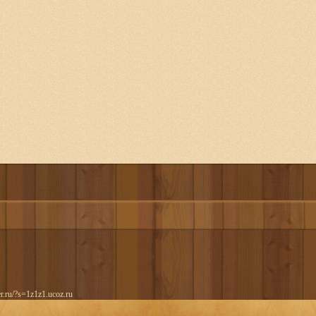
er.ru/?s=1z1z1.ucoz.ru