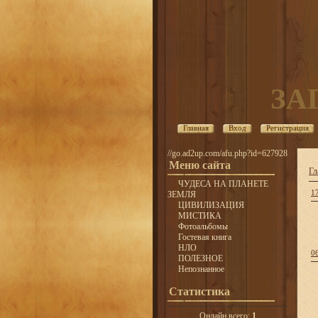
ЗА
Главная
Вход
Регистрация
//go.ad2up.com/afu.php?id=627928
Меню сайта
Гл
ЧУДЕСА НА ПЛАНЕТЕ
1
ЗЕМЛЯ
ЦИВИЛИЗАЦИЯ
МИСТИКА
Фотоальбомы
Гостевая книга
НЛО
0
ПОЛЕЗНОЕ
Непознанное
Статистика
Онлайн всего:
1