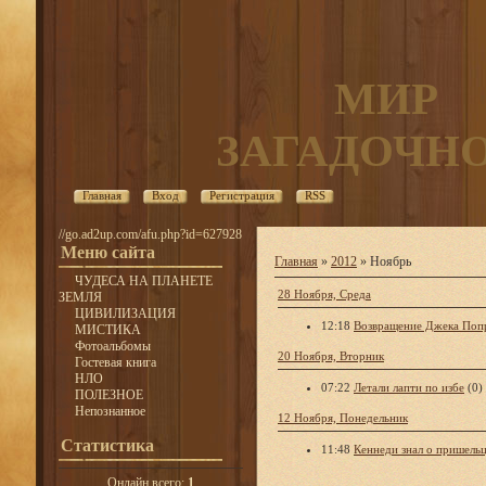
МИР
ЗАГАДОЧН
Главная
Вход
Регистрация
RSS
//go.ad2up.com/afu.php?id=627928
Меню сайта
Главная
»
2012
»
Ноябрь
ЧУДЕСА НА ПЛАНЕТЕ
28 Ноября, Среда
ЗЕМЛЯ
ЦИВИЛИЗАЦИЯ
12:18
Возвращение Джека Поп
МИСТИКА
Фотоальбомы
20 Ноября, Вторник
Гостевая книга
НЛО
07:22
Летали лапти по избе
(0)
ПОЛЕЗНОЕ
Непознанное
12 Ноября, Понедельник
Статистика
11:48
Кеннеди знал о пришель
Онлайн всего:
1