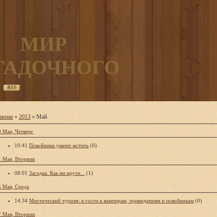
МИР
ГАДОЧНОГО
RSS
авная
»
2013
»
Май
0 Мая, Четверг
10:41
Покойники умеют мстить
(0)
1 Мая, Вторник
08:01
Загадка. Как ни крути...
(1)
5 Мая, Среда
14:34
Мистический туризм: в гости к вампирам, привидениям и покойникам
(0)
7 Мая, Вторник