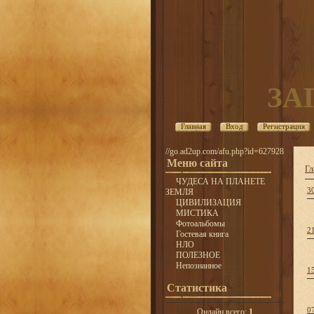
ЗА
Главная
Вход
Регистрация
//go.ad2up.com/afu.php?id=627928
Меню сайта
Гл
ЧУДЕСА НА ПЛАНЕТЕ
3
ЗЕМЛЯ
ЦИВИЛИЗАЦИЯ
МИСТИКА
Фотоальбомы
2
Гостевая книга
НЛО
ПОЛЕЗНОЕ
Непознанное
1
Статистика
0
Онлайн всего:
1