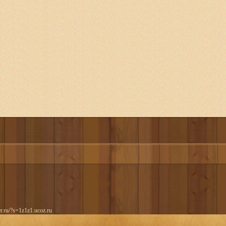
er.ru/?s=1z1z1.ucoz.ru