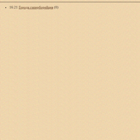
16:21
Города гиперборейцев
(0)