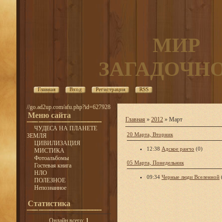
МИР
ЗАГАДОЧН
Главная
Вход
Регистрация
RSS
//go.ad2up.com/afu.php?id=627928
Меню сайта
Главная
»
2012
»
Март
ЧУДЕСА НА ПЛАНЕТЕ
20 Марта, Вторник
ЗЕМЛЯ
ЦИВИЛИЗАЦИЯ
12:38
Адское ранчо
(0)
МИСТИКА
Фотоальбомы
05 Марта, Понедельник
Гостевая книга
НЛО
09:34
Черные люди Вселенной
ПОЛЕЗНОЕ
Непознанное
Статистика
Онлайн всего:
1