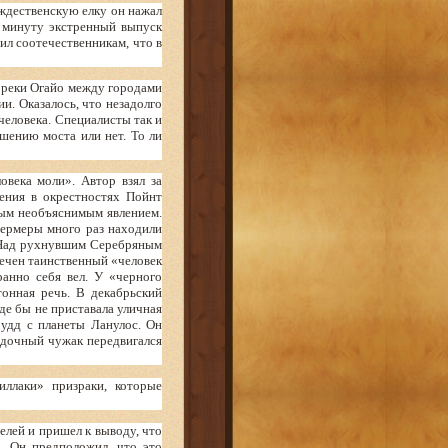
ждественскую елку он нажал
е минуту экстренный выпуск
л соотечественникам, что в
 реки Огайо между городами
и. Оказалось, что незадолго
еловека. Специалисты так и
шению моста или нет. То ли
века моли». Автор взял за
ения в окрестностях Пойнт
ным необъяснимым явлением.
фермеры много раз находили
 Над рухнувшим Серебряным
мечен таинственный «человек
анно себя вел. У «черного
онная речь. В декабрьский
де бы не приставала уличная
оудд с планеты Ланулос. Он
гадочный чужак передвигался
ллаки» призраки, которые
елей и пришел к выводу, что
а. Он предположил, что это