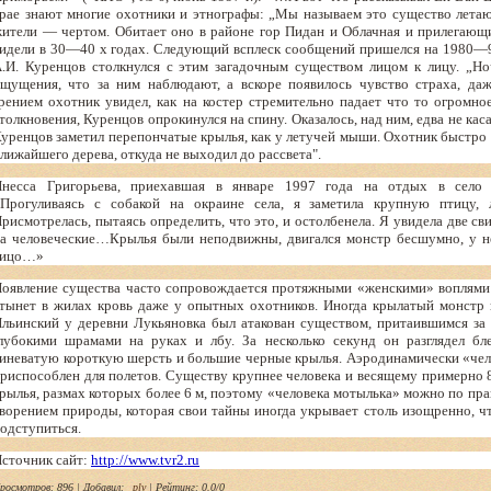
рае знают многие охотники и этнографы: „Мы называем это существо лета
ители — чертом. Обитает оно в районе гор Пидан и Облачная и прилегающи
идели в 30—40 х годах. Следующий всплеск сообщений пришелся на 1980—9
.И. Куренцов столкнулся с этим загадочным существом лицом к лицу. „Но
щущения, что за ним наблюдают, а вскоре появилось чувство страха, д
рением охотник увидел, как на костер стремительно падает что то огромно
толкновения, Куренцов опрокинулся на спину. Оказалось, над ним, едва не каса
уренцов заметил перепончатые крылья, как у летучей мыши. Охотник быстро в
лижайшего дерева, откуда не выходил до рассвета".
несса Григорьева, приехавшая в январе 1997 года на отдых в село А
Прогуливаясь с собакой на окраине села, я заметила крупную птицу,
рисмотрелась, пытаясь определить, что это, и остолбенела. Я увидела две с
а человеческие…Крылья были неподвижны, двигался монстр бесшумно, у не
лицо…»
оявление существа часто сопровождается протяжными «женскими» воплями 
тынет в жилах кровь даже у опытных охотников. Иногда крылатый монстр 
льинский у деревни Лукьяновка был атакован существом, притаившимся за 
лубокими шрамами на руках и лбу. За несколько секунд он разглядел бле
иневатую короткую шерсть и большие черные крылья. Аэродинамически «чело
риспособлен для полетов. Существу крупнее человека и весящему примерно 8
рылья, размах которых более 6 м, поэтому «человека мотылька» можно по пр
ворением природы, которая свои тайны иногда укрывает столь изощренно, ч
одступиться.
сточник сайт:
http://www.tvr2.ru
росмотров
: 896 |
Добавил
:
plv
|
Рейтинг
:
0.0
/
0