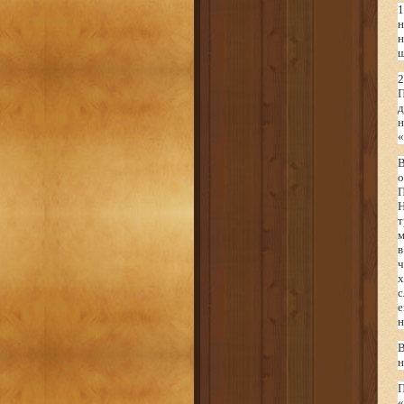
1
н
н
ш
2
П
д
н
«
В
о
П
Н
т
м
в
ч
х
с
е
н
В
н
П
«