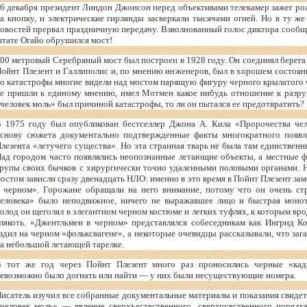
6 декабря президент Линдон Джонсон перед объективами телекамер зажег ро
а кнопку, и электрические гирлянды засверкали тысячами огней. Но в ту ж
овостей прервал праздничную передачу. Взволнованный голос диктора сообщи
тате Огайо обрушился мост!
00 метровый Серебряный мост был построен в 1928 году. Он соединял берега
ойнт Плезент и Галлиполис и, по мнению инженеров, был в хорошем состояни
о катастрофы многие видели над мостом парящую фигуру черного крылатого ч
е пришли к единому мнению, имел Мотмен какое нибудь отношение к разру
человек моль» был причиной катастрофы, то ли он пытался ее предотвратить?
 1975 году был опубликован бестселлер Джона А. Кила «Пророчества чело
снову сюжета документально подтвержденные факты многократного появл
лезента «летучего существа». Но эта странная тварь не была там единствен
ад городом часто появлялись неопознанные летающие объекты, а местные 
рупы своих бычков с хирургически точно удаленными половыми органами.
остом зависли сразу двенадцать НЛО: именно в это время в Пойнт Плезент за
 черном». Горожане обращали на него внимание, потому что он очень стр
еловека» было неподвижное, ничего не выражавшее лицо и быстрая монот
олод он щеголял в элегантном черном костюме и легких туфлях, к которым вро
лякоть. «Джентльмен в черном» представлялся собеседникам как Ингрид К
здил на черном «фольксвагене», а некоторые очевидцы рассказывали, что за
а небольшой летающей тарелке.
 тот же год через Пойнт Плезент много раз проносились черные «кади
евозможно было догнать или найти — у них были несуществующие номера.
исатель изучил все собранные документальные материалы и показания свидет
человек моль» — явление сверхъестественного, сверхчувственного порядк