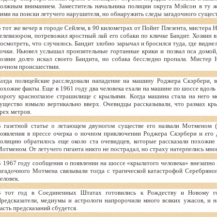
олжным вниманием. Заместитель начальника полиции округа Мэйсон в ту ж
ими на поиски летучего нарушителя, но обнаружить следы загадочного сущест
 тот же вечер в городе Сейлем, в 90 километрах от Пойнт Плезента, мистера 
елевизором, потревожил яростный лай его собаки по кличке Бандит. Хозяин 
осмотреть, что случилось. Бандит злобно зарычал и бросился туда, где видне
очки. Ньювел услышал пронзительные гортанные крики и позвал пса домой,
озяин долго искал своего Бандита, но собака бесследно пропала. Мистер
очном происшествии.
огда полицейские расследовали нападение на машину Роджера Скэрбери, в
охожие факты. Еще в 1961 году два человека ехали на машине по шоссе вдоль 
орогу красноглазое страшилище с крыльями. Когда машина стала на него м
ущество взмыло вертикально вверх. Очевидцы рассказывали, что размах кр
рех метров.
 газетной статье о летающем двуногом существе его назвали Мотменом (
оявления в прессе очерка о ночном приключении Роджера Скэрбери и его д
олицию обратилось еще около ста очевидцев, которые рассказали похожие
отменом. От летучего гиганта никто не пострадал, но страху натерпелись мно
 1967 году сообщения о появлении на шоссе «крылатого человека» внезапно 
агадочного Мотмена связывали тогда с трагической катастрофой Серебряно
еловек.
 тот год в Соединенных Штатах готовились к Рождеству и Новому го
редсказатели, медиумы и астрологи напророчили много всяких ужасов, и н
асть предсказаний сбудется.