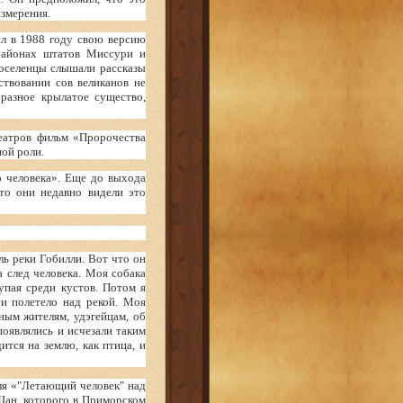
измерения.
л в 1988 году свою версию
 районах штатов Миссури и
оселенцы слышали рассказы
твовании сов великанов не
разное крылатое существо,
еатров фильм «Пророчества
ой роли.
о человека». Еще до выхода
то они недавно видели это
ь реки Гобилли. Вот что он
а след человека. Моя собака
упая среди кустов. Потом я
и полетело над рекой. Моя
ным жителям, удэгейцам, об
появлялись и исчезали таким
ится на землю, как птица, и
ля «"Летающий человек" над
Шан, которого в Приморском