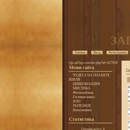
ЗА
Главная
Вход
Регистрация
//go.ad2up.com/afu.php?id=627928
Меню сайта
Гл
ЧУДЕСА НА ПЛАНЕТЕ
ЗЕМЛЯ
ЦИВИЛИЗАЦИЯ
МИСТИКА
С
Фотоальбомы
к
Гостевая книга
п
НЛО
ПОЛЕЗНОЕ
З
Непознанное
е
Статистика
Г
л
Онлайн всего:
1