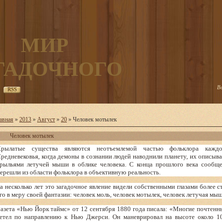
МИР
ГАДОЧНОГО
В
RSS
авная
»
2013
»
Август
»
20
» Человек мотылек
Человек мотылек
Крылатые существа являются неотъемлемой частью фольклора кажд
редневековья, когда демоны в сознании людей наводнили планету, их описыв
рыльями летучей мыши в облике человека. С конца прошлого века сообщ
ерешли из области фольклора в объективную реальность.
а несколько лет это загадочное явление видели собственными глазами более 
го в меру своей фантазии: человек моль, человек мотылек, человек летучая м
азета «Нью Йорк таймс» от 12 сентября 1880 года писала: «Многие почтенны
етел по направлению к Нью Джерси. Он маневрировал на высоте около 10