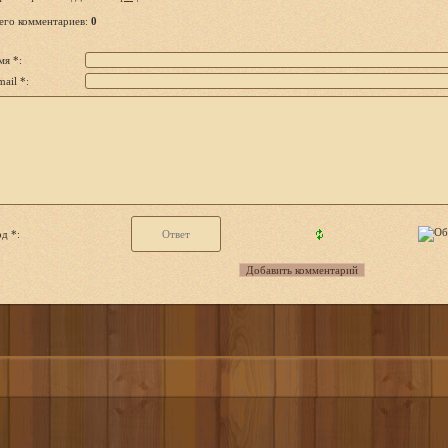
его комментариев
:
0
мя *:
ail *:
д *: