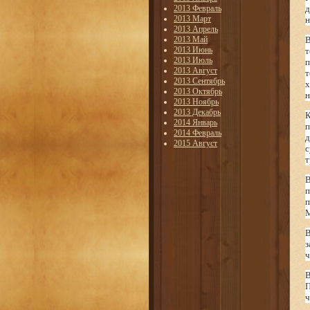
2013 Февраль
д
2013 Март
н
2013 Апрель
2013 Май
В
2013 Июнь
т
2013 Июль
п
2013 Август
т
2013 Сентябрь
х
2013 Октябрь
н
2013 Ноябрь
2013 Декабрь
К
2014 Январь
п
2014 Февраль
д
2015 Август
с
т
В
п
п
М
В
з
ч
В
П
ч