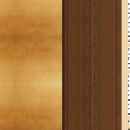
к
ж
в
А
о
з
с
К
б
И
«
П
н
П
с
И
г
с
п
к
т
п
И
П