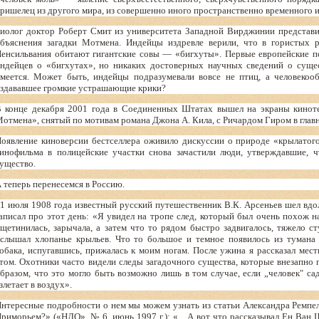
ришелец из другого мира, из совершенно иного пространственно временного 
иолог доктор Роберт Смит из университета Западной Вирджинии представи
бъяснения загадки Мотмена. Индейцы издревле верили, что в гористых
енсильвания обитают гигантские совы — «бигхуты». Первые европейские п
ндейцев о «бигхутах», но никаких достоверных научных сведений о сущес
меется. Может быть, индейцы подразумевали вовсе не птиц, а человекооб
здававшее громкие устрашающие крики?
 конце декабря 2001 года в Соединенных Штатах вышел на экраны кинот
отмена», снятый по мотивам романа Джона А. Кила, с Ричардом Гиром в главн
оявление киноверсии бестселлера оживило дискуссии о природе «крылатог
инофильма в полицейские участки снова зачастили люди, утверждавшие, ч
ущество.
 теперь перенесемся в Россию.
1 июля 1908 года известный русский путешественник В.К. Арсеньев шел вдол
аписал про этот день: «Я увидел на тропе след, который был очень похож н
щетинилась, зарычала, а затем что то рядом быстро задвигалось, тяжело ст
слышал хлопанье крыльев. Что то большое и темное появилось из тумана 
обака, испугавшись, прижалась к моим ногам. После ужина я рассказал мест
том. Охотники часто видели следы загадочного существа, которые внезапно 
бразом, что это могло быть возможно лишь в том случае, если „человек" сад
злетает в воздух».
нтересные подробности о нем мы можем узнать из статьи Александра Ремпе
риморьем?» («НЛО», № 6, июнь 1997 г.): «…А вот что рассказывал Ен Ван 