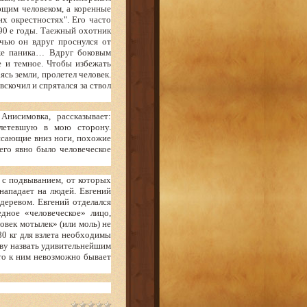
ющим человеком, а коренные
х окрестностях". Его часто
0 е годы. Таежный охотник
чью он вдруг проснулся от
аже паника… Вдруг боковым
е и темное. Чтобы избежать
ясь земли, пролетел человек.
скочил и спрятался за ствол
нисимовка, рассказывает:
 летевшую в мою сторону.
висающие вниз ноги, похожие
го явно было человеческое
с подвыванием, от которых
нападает на людей. Евгений
деревом. Евгений отделался
дное «человеческое» лицо,
век мотылек» (или моль) не
0 кг для взлета необходимы
аву назвать удивительнейшим
то к ним невозможно бывает