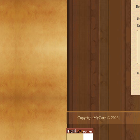
Вс
И
Em
Ко
Copyright MyCorp © 2026
|