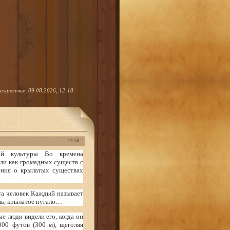
оскресенье, 09.08.2026, 12:10
14:58
ой культуры Во времена
али как громадных существ с
ения о крылатых существах
ста человек Каждый называет
ышь, крылатое пугало…
е люди видели его, когда он
00 футов (300 м), щеголяя