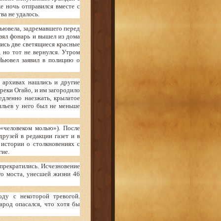
е ночь отправился вместе с
ва не удалось.
Ньювела, задремавшего перед
взял фонарь и вышел из дома
лись две светящиеся красные
 но тот не вернулся. Утром
 Ньювел заявил в полицию о
 архивах нашлись и другие
реки Огайо, и им загородило
едленно наезжать, крылатое
ыльев у него был не меньше
«человеком молью»). После
рузей в редакции газет и в
 истории о столкновениях с
гие.
прекратились. Исчезновение
го моста, унесшей жизни 46
ду с некоторой тревогой.
арод опасался, что хотя бы