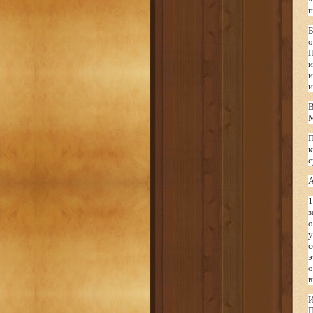
п
Б
о
П
и
и
и
В
М
П
к
с
А
1
з
о
у
с
э
о
в
И
П