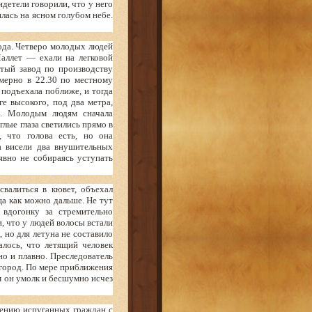
детели говорили, что у него
лась на ясном голубом небе.
ода. Четверо молодых людей
аллет — ехали на легковой
тый завод по производству
мерно в 22.30 по местному
подъехала поближе, и тогда
е высокого, под два метра,
о. Молодым людям сначала
глые глаза светились прямо в
, что голова есть, но она
а висели два внушительных
явно не собираясь уступать
свалиться в кювет, объехал
ца как можно дальше. Не тут
вдогонку за стремительно
, что у людей волосы встали
 но для летуна не составило
алось, что летящий человек
но и плавно. Преследователь
в город. По мере приближения
м он умолк и бесшумно исчез
лению испуганных граждан с