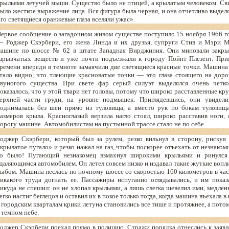
рыльями летучей мыши. Существо было не птицей, а крылатым человеком. Сви
ыло жесткое выражение лица. Вся фигура была черная, и она отчетливо выделя
го светящиеся оранжевые глаза вселяли ужас».
ервое сообщение о загадочном живом существе поступило 15 ноября 1966 г
 Роджер Скэрбери, его жена Линда и их друзья, супруги Стив и Мэри М
ашине по шоссе № 62 в штате Западная Вирджиния. Они миновали закры
зрывчатых веществ и уже почти подъезжали к городу Пойнт Плезент. При
ремени впереди в темноте замаячили две светящиеся красные точки. Машина 
тало видно, что тлеющие красноватые точки — это глаза стоящего на дорог
вуногого существа. При свете фар серый силуэт выделялся очень четк
оказалось, что у этой твари нет головы, потому что широко расставленные кру
ерхней части груди, на уровне подмышек. Приглядевшись, они увидели
однималась без шеи прямо из туловища, а вместо рук по бокам туловищ
азмеров крыла. Красноглазый верзила нагло стоял, широко расставив ноги, 
орогу машине. Автомобилистам на пустынной трассе стало не по себе.
оджер Скэрбери, который был за рулем, резко вильнул в сторону, рискуя 
крылатое пугало» и резко нажал на газ, чтобы поскорее отъехать от незнаком
о было! Пугающий незнакомец взмахнул широкими крыльями и ринулся 
даляющимся автомобилем. Он летел совсем низко и издавал такие жуткие вопли
ыбом. Машина неслась по ночному шоссе со скоростью 160 километров в час,
икакого труда догнать ее. Пассажиры испуганно оглядывались, и им показ
икуда не спешил: он не хлопал крыльями, а лишь слегка шевелил ими, медлен
егко настиг беглецов и оставил их в покое только тогда, когда машина въехала 
 городским кварталам крики летуна становились все тише и протяжнее, а пото
 темном небе.
оджер Скэрбери поехал прямо в полицию. Стражи порядка отнеслись к заяв