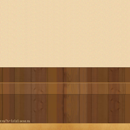
er.ru/?s=1z1z1.ucoz.ru