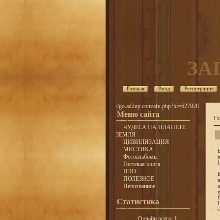
ЗА
Главная
Вход
Регистрация
//go.ad2up.com/afu.php?id=627928
Меню сайта
Гл
ЧУДЕСА НА ПЛАНЕТЕ
ЗЕМЛЯ
ЦИВИЛИЗАЦИЯ
МИСТИКА
Фотоальбомы
Гостевая книга
НЛО
ПОЛЕЗНОЕ
Непознанное
Статистика
Онлайн всего:
1