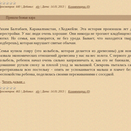
Просмотров:
440
|
Добавил:
plv
|
Дата:
14.01.2013
|
Комментарии (0)
Пришла божья кара
Рахим Балтабаев, Каракалпакстан, г.Ходжейли. Эта история произошла лет 
перестройки. У нас люди очень хорошие. Они никогда не трогают кладбищенс
могил. Но семья, как говорится, не без урода. Бывает, что находится тва
подберешь), которая нарушает святые обычаи.
Семья купила говру (это колыбель, которая делается из древесины) для но
развала экономических отношений древесина у нас на вес золота. С первого дн
колыбель, ребенок начал очень сильно капризничать и, как его не баюкали, 
домашние ругали сноху за плохой уход за малышкой. Свекровь пыталась са
перетряхивала всю постельку - опять не успокаивается малыш и плачет бе
беспокойства ребенка, поделилась своими переживаниями с соседкой.
..
Читать дальше »
Просмотров:
465
|
Добавил:
plv
|
Дата:
14.01.2013
|
Комментарии (0)