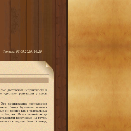
Четверг, 06.08.2026, 16:20
орые доставляют неприятности и
лее «дурные» репутации у пьесы
 Это произведение преподносит
аном. Роман Булгакова является
ые он принес как в театральных
ром Бортко. Великолепный актер
ательными крестиками на груди.
ливалось сердце. Роль Воланда,