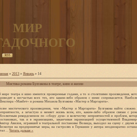
МИР
ГАДОЧНОГО
RSS
авная
»
2013
»
Январь
»
14
Мистика романа Булгакова в театре, кино и жизни
В мире театра и кино имеются проверенные годами, а то и столетиями произведения, кот
приводят к несчастью всех тех, кто каким-либо образом с ними соприкасается. Наибо
Шекспира «Макбет» и романа Михаила Булгакова «Мастер и Маргарита».
Более мистического произведения, чем «Мастер и Маргарита» Булгакова найти сложно.
неприятности, а зачастую и меняет жизнь всем, кто, каким-либо образом связан с ром
абсолютным рекордсменом по «сбору душ» и количеству неприятностей и проблем, котор
постановках, так и в экранизациях, заканчивая экранизацией осуществленной Владими
Виктор Авилов, игравший в театральной постановке Воланда, выходил на сцену с двумя н
Несмотря на предпринятые меры, на гастролях в Германии у актера неоднократно останав
стал
...
Читать дальше »