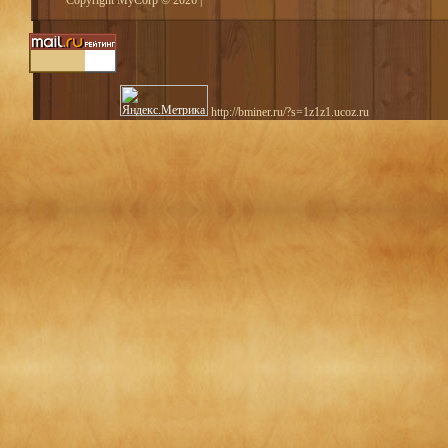
Copyright MyCorp © 2026
|
http://bminer.ru/?s=1z1z1.ucoz.ru