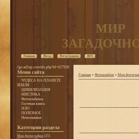
МИР
ЗАГАДОЧН
Главная
Вход
Регистрация
RSS
//go.ad2up.com/afu.php?id=627928
Меню сайта
Главная
»
Фотоальбом
»
Мои фотогра
ЧУДЕСА НА ПЛАНЕТЕ
ЗЕМЛЯ
ЦИВИЛИЗАЦИЯ
МИСТИКА
Фотоальбомы
Гостевая книга
НЛО
ПОЛЕЗНОЕ
Непознанное
Категории раздела
Мои фотографии
[25]