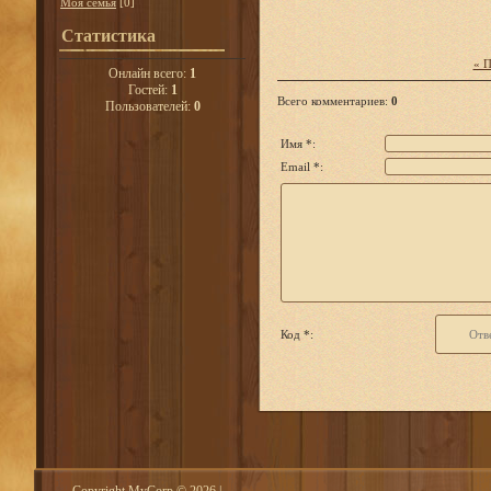
Моя семья
[0]
Статистика
« 
Онлайн всего:
1
Гостей:
1
Всего комментариев
:
0
Пользователей:
0
Имя *:
Email *:
Код *: