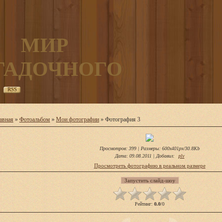
МИР
ГАДОЧНОГО
RSS
авная
»
Фотоальбом
»
Мои фотографии
» Фотография 3
Просмотров
: 399 |
Размеры
: 600x401px/30.8Kb
Дата
: 09.08.2011 |
Добавил
:
plv
Просмотреть фотографию в реальном размере
Рейтинг
:
0.0
/
0