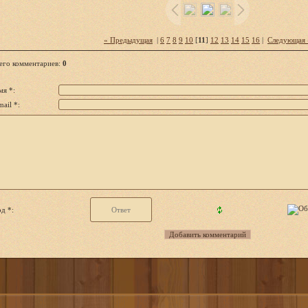
« Предыдущая
|
6
7
8
9
10
[
11
]
12
13
14
15
16
|
Следующая 
его комментариев
:
0
мя *:
ail *:
д *: