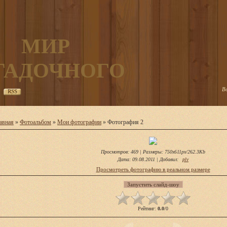
МИР
ГАДОЧНОГО
В
RSS
авная
»
Фотоальбом
»
Мои фотографии
» Фотография 2
Просмотров
: 469 |
Размеры
: 750x611px/262.3Kb
Дата
: 09.08.2011 |
Добавил
:
plv
Просмотреть фотографию в реальном размере
Рейтинг
:
0.0
/
0