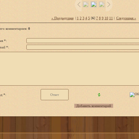
« Предыдущая
|
1
2
3
4
5
[
6
]
7
8
9
10
11
|
Следующая »
его комментариев
:
0
мя *:
ail *:
д *: