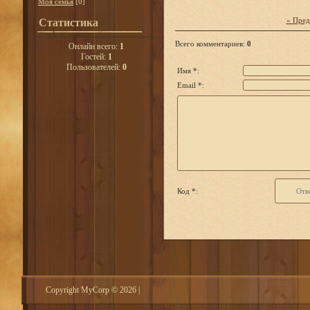
Моя семья
[0]
« Пре
Статистика
Всего комментариев
:
0
Онлайн всего:
1
Гостей:
1
Пользователей:
0
Имя *:
Email *:
Код *:
Copyright MyCorp © 2026
|