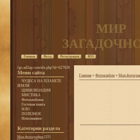
МИР
ЗАГАДОЧН
Главная
Вход
Регистрация
RSS
//go.ad2up.com/afu.php?id=627928
Меню сайта
Главная
»
Фотоальбом
»
Мои фотогра
ЧУДЕСА НА ПЛАНЕТЕ
ЗЕМЛЯ
ЦИВИЛИЗАЦИЯ
МИСТИКА
Фотоальбомы
Гостевая книга
НЛО
ПОЛЕЗНОЕ
Непознанное
Категории раздела
Мои фотографии
[25]