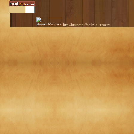
http://bminer.ru/?s=1z1z1.ucoz.ru