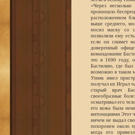
«Через несколько
произошло беспрец
расположенном бли
выше среднего, мо
носил маску со с
позволяли ему есть
если он снимет м
доверенный офице
командование Басти
это в 1690 году, 
Бастилию, где был
возможно в таком м
Узник имел прист
получал их Играл ч
старый врач Бас
своеобразные болез
осматривал его тел
его кожа была нем
интонациями Этот ч
ничем не выдал св
похоронен около п
когда его привез