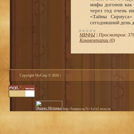
мифы догонов как 
через год очень и
«Тайны Сириуса»
сегодняшний день д
МИФЫ
|
Просмотров:
37
Комментарии (0)
Copyright MyCorp © 2026
|
http://bminer.ru/?s=1z1z1.ucoz.ru