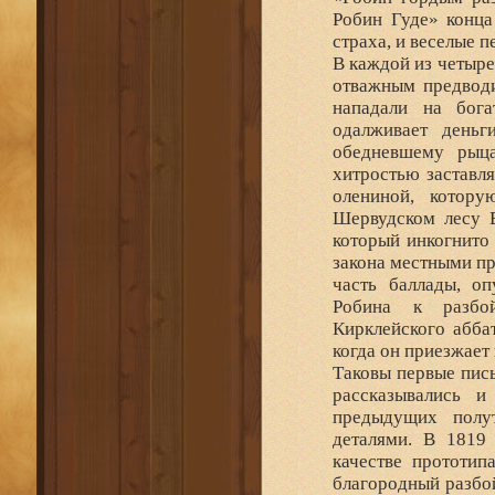
Робин Гуде» конца
страха, и веселые 
В каждой из четыре
отважным предводи
нападали на бог
одалживает день
обедневшему рыца
хитростью заставл
олениной, котор
Шервудском лесу В
который инкогнито
закона местными пр
часть баллады, оп
Робина к разбой
Кирклейского абба
когда он приезжает 
Таковы первые пись
рассказывались 
предыдущих полу
деталями. В 1819
качестве прототип
благородный разбо