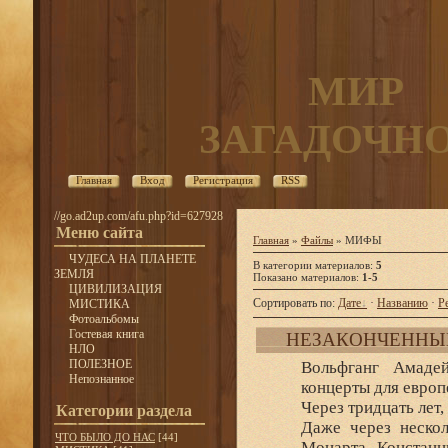
МИР
ЗАГАДОЧН
Главная
Вход
Регистрация
RSS
//go.ad2up.com/afu.php?id=627928
Меню сайта
Главная
»
Файлы
» МИФЫ
ЧУДЕСА НА ПЛАНЕТЕ
В категории материалов
:
5
ЗЕМЛЯ
Показано материалов
:
1-5
ЦИВИЛИЗАЦИЯ
Сортировать по
:
Дате
·
Названию
·
Р
МИСТИКА
Фотоальбомы
Гостевая книга
НЕЗАКОНЧЕННЫЙ
НЛО
ПОЛЕЗНОЕ
Вольфганг Амадей
Непознанное
концерты для европ
Через тридцать лет,
Категории раздела
Даже через неско
ЧТО БЫЛО ДО НАС
[44]
Моцарта Констанц