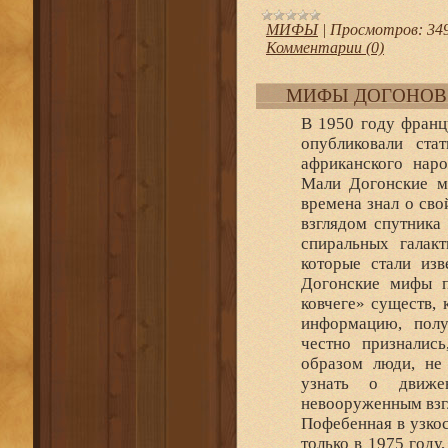
МИФЫ
|
Просмотров:
34
Комментарии (0)
МИФЫ ДОГОНОВ
В 1950 году франц
опубликовали ста
африканского нар
Мали Догонские ми
времена знал о св
взглядом спутника
спиральных галак
которые стали из
Догонские мифы п
ковчеге» существ,
информацию, полу
честно призналис
образом люди, не
узнать о движе
невооруженным взг
Пофебенная в узкос
только в 1975 году