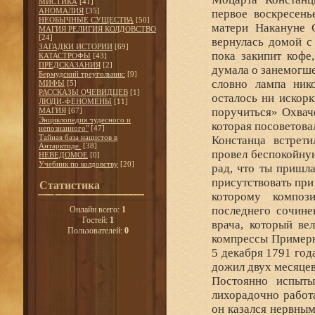
МИСТИКА
[41]
АНОМАЛИЯ
[35]
первое воскресень
НЕОБЫЧНЫЕ СУЩЕСТВА
[50]
матери Накануне 
МАГИЯ РЕЛИГИЯ КОЛДОВСТВО
[24]
вернулась домой с
ЗАГАДКИ ИСТОРИИ
[69]
пока закипит кофе
КАТАСТРОФЫ
[43]
ПРЕДСКАЗАНИЯ
[2]
думала о занемогш
Бермудский треугольник:
[9]
словно лампа ник
МИФЫ
[5]
РАССКАЗЫ ОЧЕВИДЦЕВ
[1]
осталось ни искорк
ЛЮДИ-ФЕНОМЕНЫ
[11]
поручиться» Охвач
МАГИЯ
[67]
Энциклопедия чудесного и
которая посоветова
непознанного"
[47]
Тайная база нацистов в
Констанца встрет
Антарктиде.
[38]
провел беспокойную
НЕВЕДОМОЕ
[0]
Учебник по колдовству
[20]
рад, что ты пришла
присутствовать при
Статистика
которому композ
последнего сочине
Онлайн всего:
1
Гостей:
1
врача, который ве
Пользователей:
0
компрессы Примерн
5 декабря 1791 год
дожил двух месяцев
Постоянно испыт
лихорадочно работ
он казался нервным