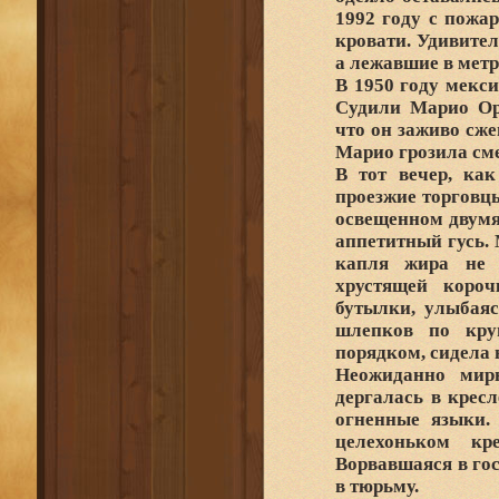
1992 году с пожа
кровати. Удивител
а лежавшие в метр
В 1950 году мекси
Судили Марио Оро
что он заживо сж
Марио грозила сме
В тот вечер, ка
проезжие торговцы
освещенном двумя
аппетитный гусь.
капля жира не 
хрустящей коро
бутылки, улыбаяс
шлепков по кру
порядком, сидела 
Неожиданно мир
дергалась в кресл
огненные языки.
целехоньком кр
Ворвавшаяся в гос
в тюрьму.