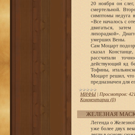
20 ноября он слег
смертельной. Вто
симптомы недуга в
«Все началось с от
двигаться, зате
лихорадкой». Диаг
умерших Вены.
Сам Моцарт подозре
сказал Констанце
рассчитали точн
действующий яд бе
Тофины, итальянск
Моцарт решил, что
предназначен для е
МИФЫ
|
Просмотров:
42
Комментарии (0)
ЖЕЛЕЗНАЯ МАС
Легенда о Железной
уже более двух век
легли в основу сюж