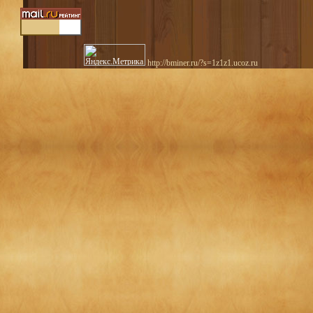
http://bminer.ru/?s=1z1z1.ucoz.ru