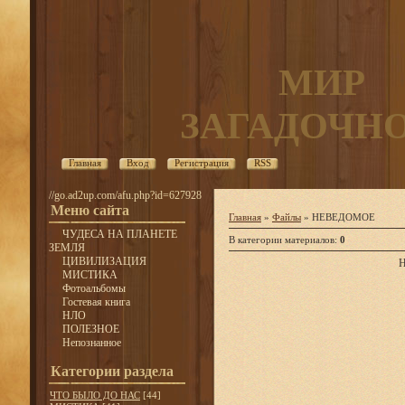
МИР
ЗАГАДОЧН
Главная
Вход
Регистрация
RSS
//go.ad2up.com/afu.php?id=627928
Меню сайта
Главная
»
Файлы
» НЕВЕДОМОЕ
ЧУДЕСА НА ПЛАНЕТЕ
В категории материалов
:
0
ЗЕМЛЯ
ЦИВИЛИЗАЦИЯ
Н
МИСТИКА
Фотоальбомы
Гостевая книга
НЛО
ПОЛЕЗНОЕ
Непознанное
Категории раздела
ЧТО БЫЛО ДО НАС
[44]