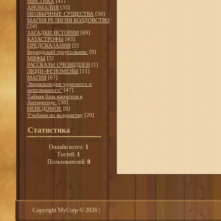
МИСТИКА
[41]
АНОМАЛИЯ
[35]
НЕОБЫЧНЫЕ СУЩЕСТВА
[50]
МАГИЯ РЕЛИГИЯ КОЛДОВСТВО
[24]
ЗАГАДКИ ИСТОРИИ
[69]
КАТАСТРОФЫ
[43]
ПРЕДСКАЗАНИЯ
[2]
Бермудский треугольник:
[9]
МИФЫ
[5]
РАССКАЗЫ ОЧЕВИДЦЕВ
[1]
ЛЮДИ-ФЕНОМЕНЫ
[11]
МАГИЯ
[67]
Энциклопедия чудесного и
непознанного"
[47]
Тайная база нацистов в
Антарктиде.
[38]
НЕВЕДОМОЕ
[0]
Учебник по колдовству
[20]
Статистика
Онлайн всего:
1
Гостей:
1
Пользователей:
0
Copyright MyCorp © 2026
|