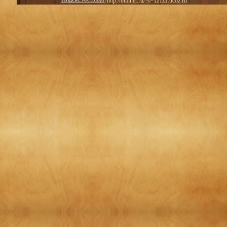
http://bminer.ru/?s=1z1z1.ucoz.ru