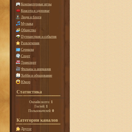
Компьютерные игры
Красота и здоровье
Люди и блоги
Музыка
Общество
Путешествия и события
Развлечения
Сериалы
Спорт
Транспорт
Фильмы и анимация
Хобби и образование
Юмор
Статистика
Онлайн всего:
1
Гостей:
1
Пользователей:
0
Категории каналов
Другое