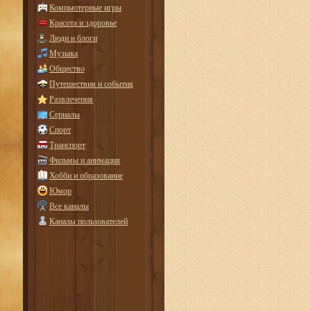
Компьютерные игры
Красота и здоровье
Люди и блоги
Музыка
Общество
Путешествия и события
Развлечения
Сериалы
Спорт
Транспорт
Фильмы и анимация
Хобби и образование
Юмор
Все каналы
Каналы пользователей