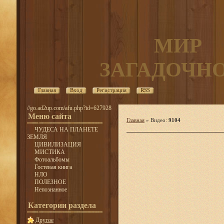
МИР
ЗАГАДОЧН
Главная
Вход
Регистрация
RSS
//go.ad2up.com/afu.php?id=627928
Меню сайта
Главная
»
Видео
:
9104
ЧУДЕСА НА ПЛАНЕТЕ
ЗЕМЛЯ
ЦИВИЛИЗАЦИЯ
МИСТИКА
Фотоальбомы
Гостевая книга
НЛО
ПОЛЕЗНОЕ
Непознанное
Категории раздела
Другое