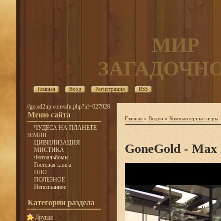
МИР
ЗАГАДОЧН
Главная
Вход
Регистрация
RSS
//go.ad2up.com/afu.php?id=627928
Меню сайта
Главная
»
Видео
»
Компьютерные игры
ЧУДЕСА НА ПЛАНЕТЕ
ЗЕМЛЯ
ЦИВИЛИЗАЦИЯ
GoneGold - Max 
МИСТИКА
Фотоальбомы
Гостевая книга
НЛО
ПОЛЕЗНОЕ
Непознанное
Категории раздела
Другое