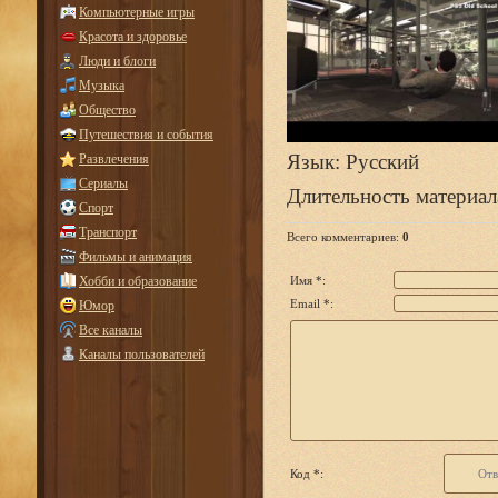
Компьютерные игры
Красота и здоровье
Люди и блоги
Музыка
Общество
Путешествия и события
Язык
: Русский
Развлечения
Сериалы
Длительность материал
Спорт
Транспорт
Всего комментариев
:
0
Фильмы и анимация
Хобби и образование
Имя *:
Email *:
Юмор
Все каналы
Каналы пользователей
Код *: