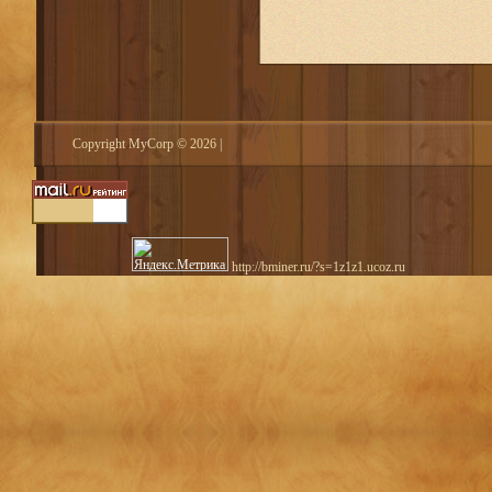
Copyright MyCorp © 2026
|
http://bminer.ru/?s=1z1z1.ucoz.ru