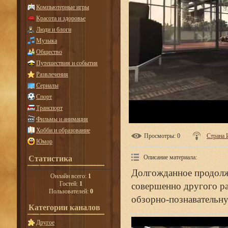
Компьютерные игры
Красота и здоровье
Люди и блоги
Музыка
Общество
Путешествия и события
Развлечения
Сериалы
Спорт
Транспорт
Фильмы и анимация
Хобби и образование
Просмотры
: 0
Страна 
Юмор
Описание материала
:
Статистика
Долгожданное продолж
Онлайн всего:
1
Гостей:
1
совершенно другого ра
Пользователей:
0
обзорно-познавательн
Категории каналов
Другое