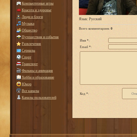
Компьютерные игры
Красота и здоровье
Люди и блоги
Язык
: Русский
Музыка
Всего комментариев
:
0
Общество
Путешествия и события
Имя *:
Развлечения
Email *:
Сериалы
Спорт
Транспорт
Фильмы и анимация
Хобби и образование
Юмор
Все каналы
Код *:
Каналы пользователей