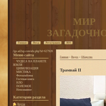
МИР
ЗАГАДОЧН
Главная
Вход
Регистрация
RSS
//go.ad2up.com/afu.php?id=627928
Меню сайта
Главная
»
Видео
»
Общество
ЧУДЕСА НА ПЛАНЕТЕ
ЗЕМЛЯ
ЦИВИЛИЗАЦИЯ
Трамвай II
МИСТИКА
Фотоальбомы
Гостевая книга
НЛО
ПОЛЕЗНОЕ
Непознанное
Категории раздела
Другое