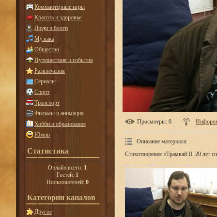
Компьютерные игры
Красота и здоровье
Люди и блоги
Музыка
Общество
Путешествия и события
Развлечения
Сериалы
Спорт
Транспорт
Фильмы и анимация
Просмотры
: 0
Инфоро
Хобби и образование
Юмор
Описание материала
:
Статистика
Стихотворение «Трамвай II. 20 лет с
Онлайн всего:
1
Гостей:
1
Пользователей:
0
Категории каналов
Другое