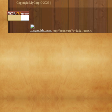
Copyright MyCorp © 2026
|
http://bminer.ru/?s=1z1z1.ucoz.ru