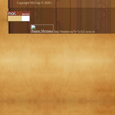
Copyright MyCorp © 2026
|
http://bminer.ru/?s=1z1z1.ucoz.ru