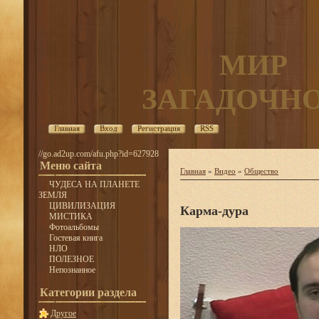
МИР
ЗАГАДОЧН
Главная
Вход
Регистрация
RSS
//go.ad2up.com/afu.php?id=627928
Меню сайта
Главная
»
Видео
»
Общество
ЧУДЕСА НА ПЛАНЕТЕ
ЗЕМЛЯ
ЦИВИЛИЗАЦИЯ
Карма-дура
МИСТИКА
Фотоальбомы
Гостевая книга
НЛО
ПОЛЕЗНОЕ
Непознанное
Категории раздела
Другое