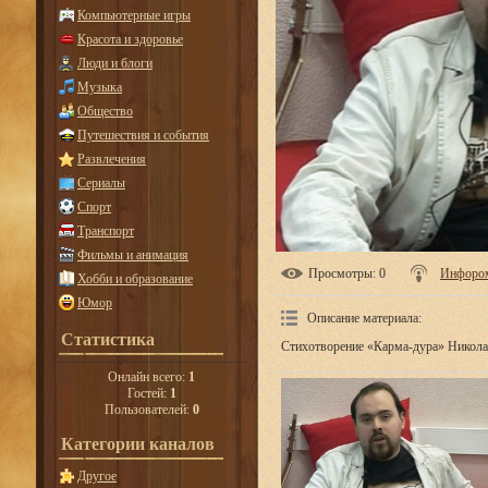
Компьютерные игры
Красота и здоровье
Люди и блоги
Музыка
Общество
Путешествия и события
Развлечения
Сериалы
Спорт
Транспорт
Фильмы и анимация
Просмотры
: 0
Инфоро
Хобби и образование
Юмор
Описание материала
:
Статистика
Стихотворение «Карма-дура» Николая
Онлайн всего:
1
Гостей:
1
Пользователей:
0
Категории каналов
Другое