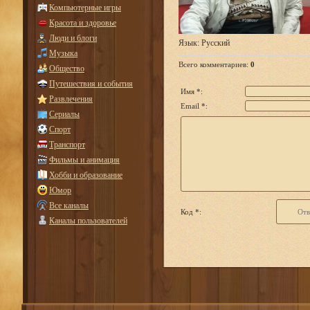
Компьютерные игры
Красота и здоровье
Люди и блоги
Язык
: Русский
Музыка
Всего комментариев
:
0
Общество
Путешествия и события
Имя *:
Развлечения
Email *:
Сериалы
Спорт
Транспорт
Фильмы и анимация
Хобби и образование
Юмор
Все каналы
Код *:
Каналы пользователей