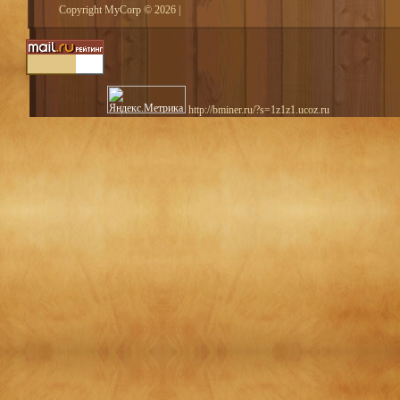
Copyright MyCorp © 2026
|
http://bminer.ru/?s=1z1z1.ucoz.ru