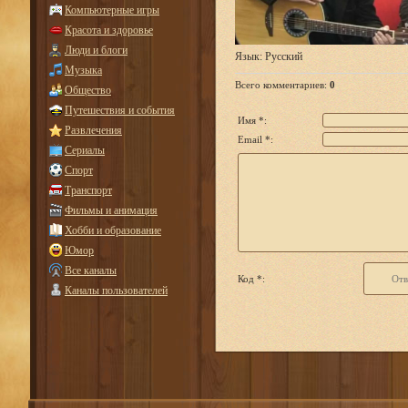
Компьютерные игры
Красота и здоровье
Люди и блоги
Язык
: Русский
Музыка
Всего комментариев
:
0
Общество
Путешествия и события
Имя *:
Развлечения
Email *:
Сериалы
Спорт
Транспорт
Фильмы и анимация
Хобби и образование
Юмор
Все каналы
Код *:
Каналы пользователей