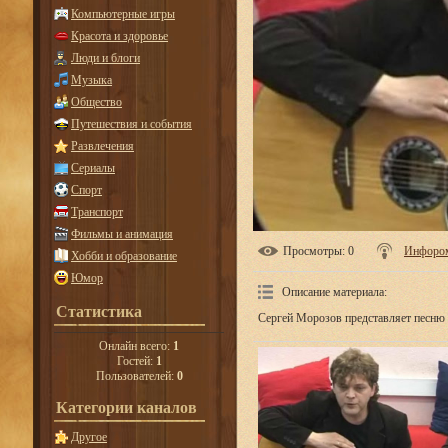
Компьютерные игры
Красота и здоровье
Люди и блоги
Музыка
Общество
Путешествия и события
Развлечения
Сериалы
Спорт
Транспорт
Фильмы и анимация
Просмотры
: 0
Инфоро
Хобби и образование
Юмор
Описание материала
:
Статистика
Сергей Морозов представляет песню 
Онлайн всего:
1
Гостей:
1
Пользователей:
0
Категории каналов
Другое