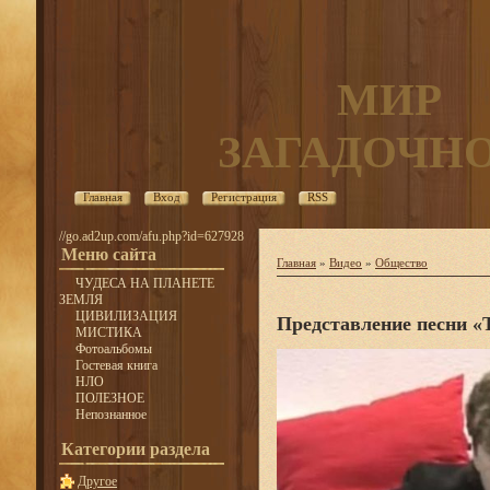
МИР
ЗАГАДОЧН
Главная
Вход
Регистрация
RSS
//go.ad2up.com/afu.php?id=627928
Меню сайта
Главная
»
Видео
»
Общество
ЧУДЕСА НА ПЛАНЕТЕ
ЗЕМЛЯ
ЦИВИЛИЗАЦИЯ
Представление песни «
МИСТИКА
Фотоальбомы
Гостевая книга
НЛО
ПОЛЕЗНОЕ
Непознанное
Категории раздела
Другое