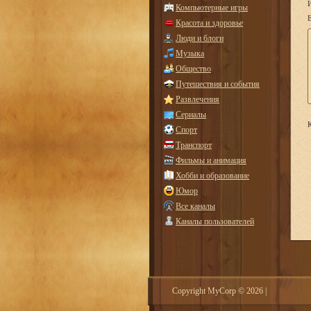
Компьютерные игры
E
Красота и здоровье
Люди и блоги
Музыка
Общество
Путешествия и события
Развлечения
Сериалы
К
Спорт
Транспорт
Фильмы и анимация
Хобби и образование
Юмор
Все каналы
Каналы пользователей
Copyright MyCorp © 2026
|