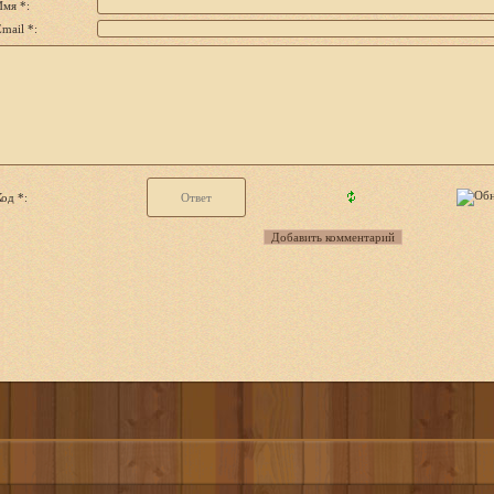
Имя *:
mail *:
од *: