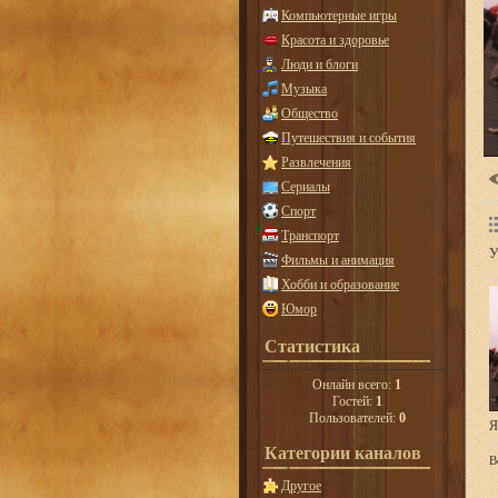
Компьютерные игры
Красота и здоровье
Люди и блоги
Музыка
Общество
Путешествия и события
Развлечения
Сериалы
Спорт
Транспорт
У
Фильмы и анимация
Хобби и образование
Юмор
Статистика
Онлайн всего:
1
Гостей:
1
Пользователей:
0
Я
Категории каналов
В
Другое