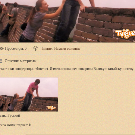
Просмотры
: 0
Internet. Измени сознание
Описание материала
:
частники конференции «Internet. Измени сознание» покорили Великую китайскую стену.
зык
: Русский
сего комментариев
:
0