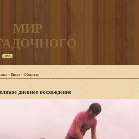
МИР
ГАДОЧНОГО
RSS
авная
»
Видео
»
Общество
еликое дневное восхождение