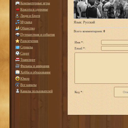
Компьютерные игры
Красота и здоровье
Люди и блоги
Музыка
Язык
: Русский
Общество
Всего комментариев
:
0
Путешествия и события
Развлечения
Имя *:
Сериалы
Email *:
Спорт
Транспорт
Фильмы и анимация
Хобби и образование
Юмор
Все каналы
Каналы пользователей
Код *: