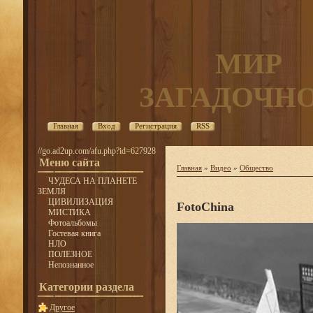
МИР
ЗАГАДОЧН
Главная
Вход
Регистрация
RSS
//go.ad2up.com/afu.php?id=627928
Меню сайта
Главная
»
Видео
»
Общество
ЧУДЕСА НА ПЛАНЕТЕ
ЗЕМЛЯ
ЦИВИЛИЗАЦИЯ
FotoChina
МИСТИКА
Фотоальбомы
Гостевая книга
НЛО
ПОЛЕЗНОЕ
Непознанное
Категории раздела
Другое