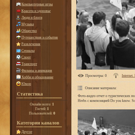
Компьютерные игры
Красота и здоровье
Люди и блоги
Музыка
Общество
Путешествия и события
Развлечения
Сериалы
Спорт
Транспорт
Фильмы и анимация
Просмотры
: 0
Internet
Хобби и образование
Юмор
Описание материала
:
Статистика
Фото-видео отчет о туристических п
Herbs с композицией Do you know. S
Онлайн всего:
1
Гостей:
1
Пользователей:
0
Категории каналов
Другое