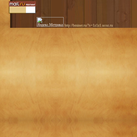
http://bminer.ru/?s=1z1z1.ucoz.ru