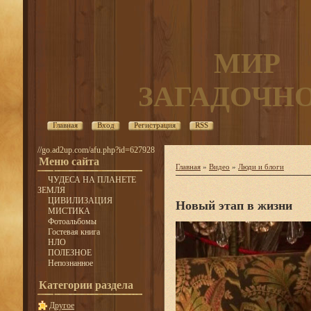
МИР
ЗАГАДОЧН
Главная
Вход
Регистрация
RSS
//go.ad2up.com/afu.php?id=627928
Меню сайта
Главная
»
Видео
»
Люди и блоги
ЧУДЕСА НА ПЛАНЕТЕ
ЗЕМЛЯ
ЦИВИЛИЗАЦИЯ
Новый этап в жизни
МИСТИКА
Фотоальбомы
Гостевая книга
НЛО
ПОЛЕЗНОЕ
Непознанное
Категории раздела
Другое