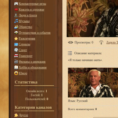
Компьютерные игры
Красота и здоровье
Люди и блоги
Музыка
Общество
Путешествия и события
Развлечения
Просмотры
: 0
Zадело 
Сериалы
Спорт
Описание материала
:
Транспорт
«Я только начинаю жить».
Фильмы и анимация
Хобби и образование
Юмор
Статистика
Онлайн всего:
1
Гостей:
1
Пользователей:
0
Язык
: Русский
Категории каналов
Всего комментариев
:
0
Другое