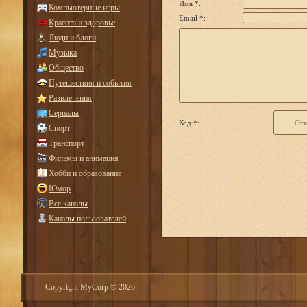
Имя *:
Компьютерные игры
Email *:
Красота и здоровье
Люди и блоги
Музыка
Общество
Путешествия и события
Развлечения
Сериалы
Код *:
Спорт
Транспорт
Фильмы и анимация
Хобби и образование
Юмор
Все каналы
Каналы пользователей
Copyright MyCorp © 2026
|