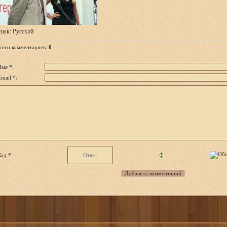
зык
: Русский
сего комментариев
:
0
Имя *:
mail *:
од *: