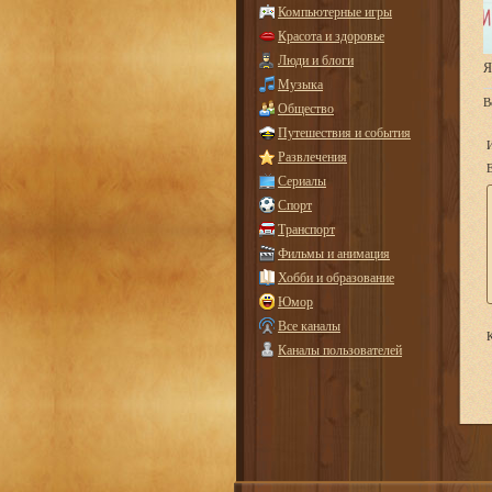
Компьютерные игры
Красота и здоровье
Люди и блоги
Я
Музыка
В
Общество
Путешествия и события
Развлечения
E
Сериалы
Спорт
Транспорт
Фильмы и анимация
Хобби и образование
Юмор
Все каналы
К
Каналы пользователей