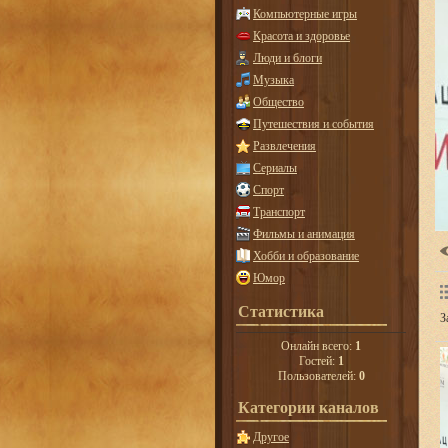
Компьютерные игры
Красота и здоровье
Люди и блоги
Музыка
Общество
Путешествия и события
Развлечения
Сериалы
Спорт
Транспорт
Фильмы и анимация
Хобби и образование
Юмор
Статистика
З
Онлайн всего:
1
Гостей:
1
Пользователей:
0
Категории каналов
Другое