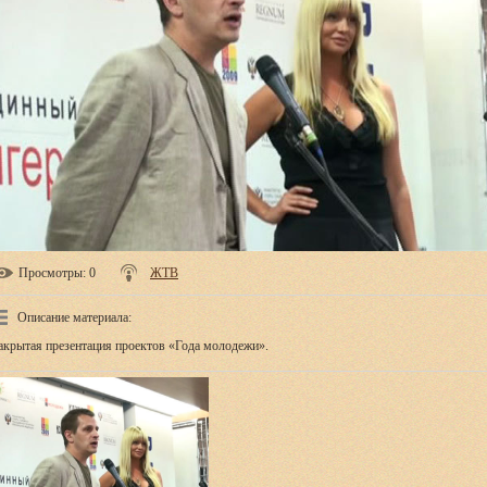
Просмотры
: 0
ЖТВ
Описание материала
:
акрытая презентация проектов «Года молодежи».