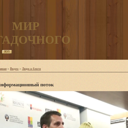
МИР
ГАДОЧНОГО
RSS
авная
»
Видео
»
Люди и блоги
нформационный поток