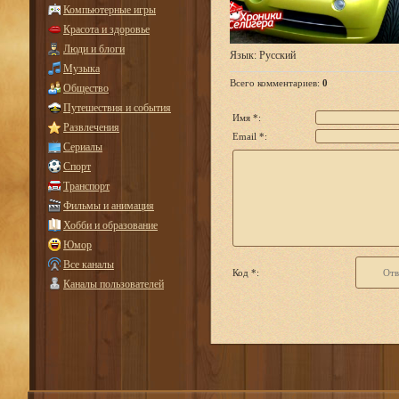
Компьютерные игры
Красота и здоровье
Люди и блоги
Язык
: Русский
Музыка
Всего комментариев
:
0
Общество
Путешествия и события
Имя *:
Развлечения
Email *:
Сериалы
Спорт
Транспорт
Фильмы и анимация
Хобби и образование
Юмор
Все каналы
Код *:
Каналы пользователей