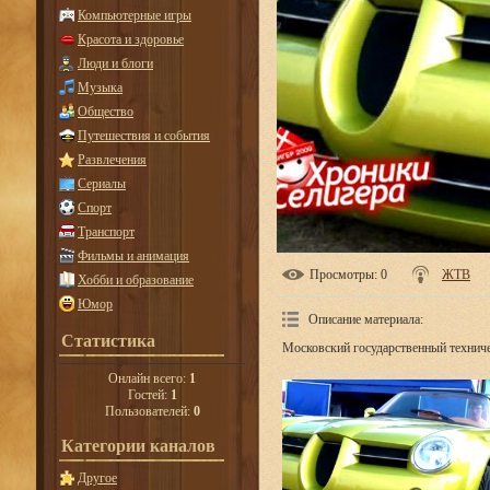
Компьютерные игры
Красота и здоровье
Люди и блоги
Музыка
Общество
Путешествия и события
Развлечения
Сериалы
Спорт
Транспорт
Фильмы и анимация
Просмотры
: 0
ЖТВ
Хобби и образование
Юмор
Описание материала
:
Статистика
Московский государственный технич
Онлайн всего:
1
Гостей:
1
Пользователей:
0
Категории каналов
Другое