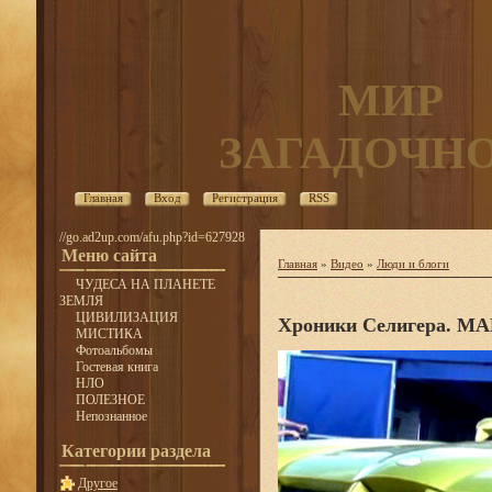
МИР
ЗАГАДОЧН
Главная
Вход
Регистрация
RSS
//go.ad2up.com/afu.php?id=627928
Меню сайта
Главная
»
Видео
»
Люди и блоги
ЧУДЕСА НА ПЛАНЕТЕ
ЗЕМЛЯ
ЦИВИЛИЗАЦИЯ
Хроники Селигера. М
МИСТИКА
Фотоальбомы
Гостевая книга
НЛО
ПОЛЕЗНОЕ
Непознанное
Категории раздела
Другое