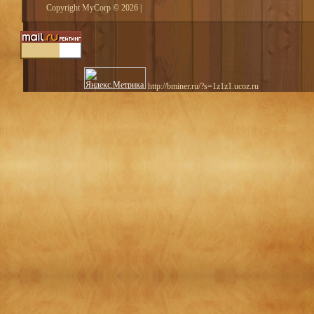
Copyright MyCorp © 2026
|
http://bminer.ru/?s=1z1z1.ucoz.ru