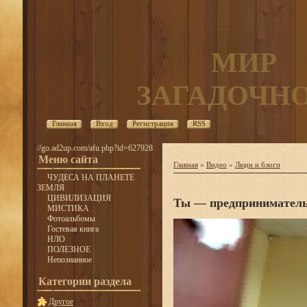
МИР
ЗАГАДОЧН
Главная
Вход
Регистрация
RSS
//go.ad2up.com/afu.php?id=627928
Меню сайта
Главная
»
Видео
»
Люди и блоги
ЧУДЕСА НА ПЛАНЕТЕ
ЗЕМЛЯ
ЦИВИЛИЗАЦИЯ
Ты — предприниматель
МИСТИКА
Фотоальбомы
Гостевая книга
НЛО
ПОЛЕЗНОЕ
Непознанное
Категории раздела
Другое