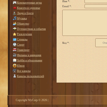
Имя *:
Компьютерные игры
Email *:
Красота и здоровье
Люди и блоги
Музыка
Общество
Путешествия и события
Развлечения
Сериалы
Код *:
Спорт
Транспорт
Фильмы и анимация
Хобби и образование
Юмор
Все каналы
Каналы пользователей
Copyright MyCorp © 2026
|