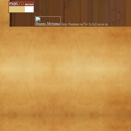
http://bminer.ru/?s=1z1z1.ucoz.ru