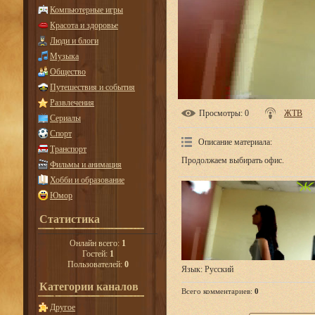
Компьютерные игры
Красота и здоровье
Люди и блоги
Музыка
Общество
Путешествия и события
Развлечения
Просмотры
: 0
ЖТВ
Сериалы
Спорт
Описание материала
:
Транспорт
Продолжаем выбирать офис.
Фильмы и анимация
Хобби и образование
Юмор
Статистика
Онлайн всего:
1
Гостей:
1
Пользователей:
0
Язык
: Русский
Категории каналов
Всего комментариев
:
0
Другое