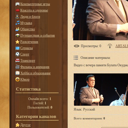
Компьютерные игры
Красота и здоровье
Люди и блоги
Музыка
Общество
Путешествия и события
Развлечения
Просмотры
: 0
ART-SL
Сериалы
Спорт
Описание материала
:
Транспорт
Видео с вечера памяти Булата Окудж
Фильмы и анимация
Хобби и образование
Юмор
Статистика
Онлайн всего:
1
Гостей:
1
Пользователей:
0
Язык
: Русский
Категории каналов
Всего комментариев
:
0
Другое