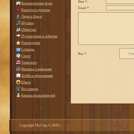
Имя *:
Компьютерные игры
Email *:
Красота и здоровье
Люди и блоги
Музыка
Общество
Путешествия и события
Развлечения
Сериалы
Код *:
Спорт
Транспорт
Фильмы и анимация
Хобби и образование
Юмор
Все каналы
Каналы пользователей
Copyright MyCorp © 2026
|