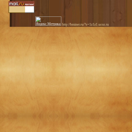
http://bminer.ru/?s=1z1z1.ucoz.ru