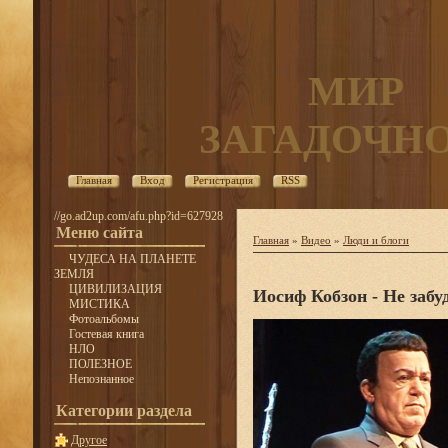
МИР
ЗАГАДОЧН
Главная
Вход
Регистрация
RSS
//go.ad2up.com/afu.php?id=627928
Меню сайта
Главная
»
Видео
»
Люди и блоги
ЧУДЕСА НА ПЛАНЕТЕ
ЗЕМЛЯ
ЦИВИЛИЗАЦИЯ
Иосиф Кобзон - Не забу
МИСТИКА
Фотоальбомы
Гостевая книга
НЛО
ПОЛЕЗНОЕ
Непознанное
Категории раздела
Другое