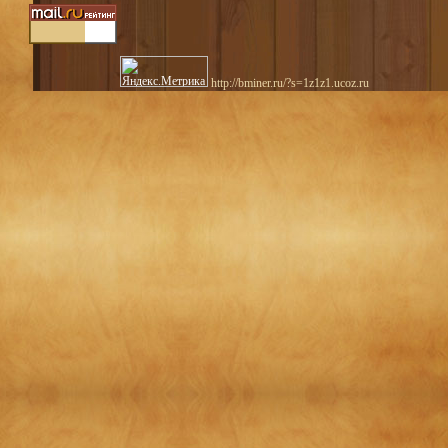
http://bminer.ru/?s=1z1z1.ucoz.ru