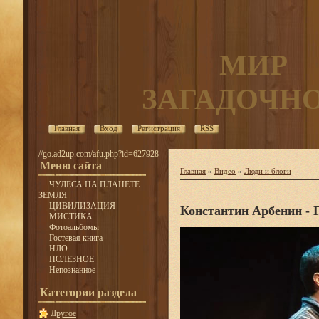
МИР
ЗАГАДОЧН
Главная
Вход
Регистрация
RSS
//go.ad2up.com/afu.php?id=627928
Меню сайта
Главная
»
Видео
»
Люди и блоги
ЧУДЕСА НА ПЛАНЕТЕ
ЗЕМЛЯ
ЦИВИЛИЗАЦИЯ
Константин Арбенин - 
МИСТИКА
Фотоальбомы
Гостевая книга
НЛО
ПОЛЕЗНОЕ
Непознанное
Категории раздела
Другое