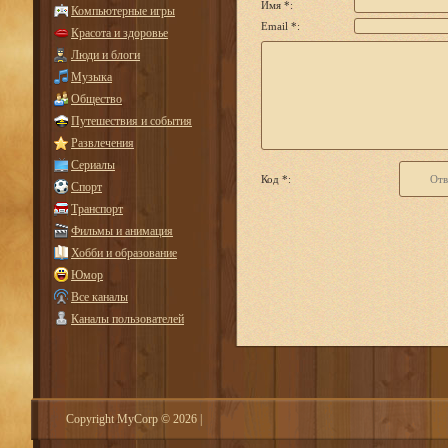
Имя *:
Компьютерные игры
Email *:
Красота и здоровье
Люди и блоги
Музыка
Общество
Путешествия и события
Развлечения
Сериалы
Код *:
Спорт
Транспорт
Фильмы и анимация
Хобби и образование
Юмор
Все каналы
Каналы пользователей
Copyright MyCorp © 2026
|