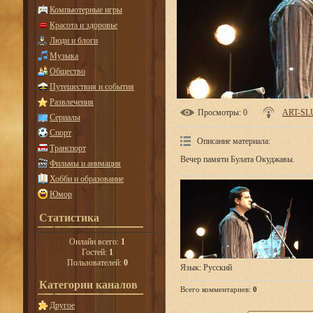
Компьютерные игры
Красота и здоровье
Люди и блоги
Музыка
Общество
Путешествия и события
Развлечения
Просмотры
: 0
ART-SL
Сериалы
Спорт
Описание материала
:
Транспорт
Вечер памяти Булата Окуджавы.
Фильмы и анимация
Хобби и образование
Юмор
Статистика
Онлайн всего:
1
Гостей:
1
Пользователей:
0
Язык
: Русский
Категории каналов
Всего комментариев
:
0
Другое