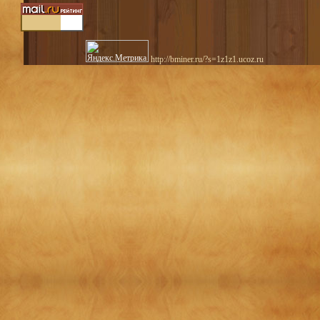
http://bminer.ru/?s=1z1z1.ucoz.ru