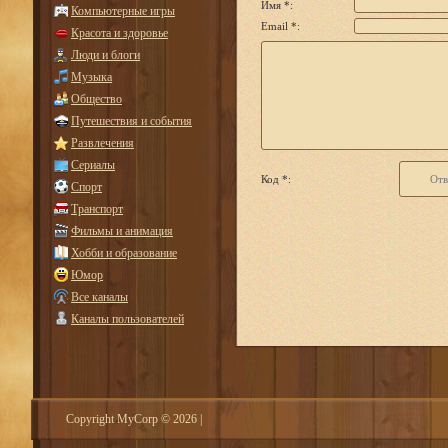
Имя *:
Компьютерные игры
Email *:
Красота и здоровье
Люди и блоги
Музыка
Общество
Путешествия и события
Развлечения
Сериалы
Код *:
Спорт
Транспорт
Фильмы и анимация
Хобби и образование
Юмор
Все каналы
Каналы пользователей
Copyright MyCorp © 2026
|