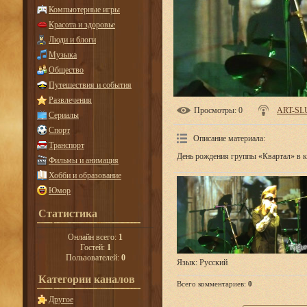
Компьютерные игры
Красота и здоровье
Люди и блоги
Музыка
Общество
Путешествия и события
Развлечения
Просмотры
: 0
ART-SL
Сериалы
Спорт
Описание материала
:
Транспорт
День рождения группы «Квартал» в к
Фильмы и анимация
Хобби и образование
Юмор
Статистика
Онлайн всего:
1
Гостей:
1
Пользователей:
0
Язык
: Русский
Категории каналов
Всего комментариев
:
0
Другое