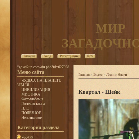
МИР
ЗАГАДОЧН
Главная
Вход
Регистрация
RSS
//go.ad2up.com/afu.php?id=627928
Меню сайта
Главная
»
Видео
»
Люди и блоги
ЧУДЕСА НА ПЛАНЕТЕ
ЗЕМЛЯ
ЦИВИЛИЗАЦИЯ
Квартал - Шейк
МИСТИКА
Фотоальбомы
Гостевая книга
НЛО
ПОЛЕЗНОЕ
Непознанное
Категории раздела
Другое