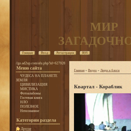
МИР
ЗАГАДОЧН
Главная
Вход
Регистрация
RSS
//go.ad2up.com/afu.php?id=627928
Меню сайта
Главная
»
Видео
»
Люди и блоги
ЧУДЕСА НА ПЛАНЕТЕ
ЗЕМЛЯ
ЦИВИЛИЗАЦИЯ
Квартал - Кораблик
МИСТИКА
Фотоальбомы
Гостевая книга
НЛО
ПОЛЕЗНОЕ
Непознанное
Категории раздела
Другое