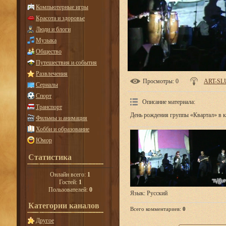
Компьютерные игры
Красота и здоровье
Люди и блоги
Музыка
Общество
Путешествия и события
Развлечения
Просмотры
: 0
ART-SL
Сериалы
Спорт
Описание материала
:
Транспорт
День рождения группы «Квартал» в к
Фильмы и анимация
Хобби и образование
Юмор
Статистика
Онлайн всего:
1
Гостей:
1
Пользователей:
0
Язык
: Русский
Категории каналов
Всего комментариев
:
0
Другое