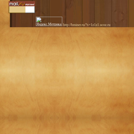
http://bminer.ru/?s=1z1z1.ucoz.ru