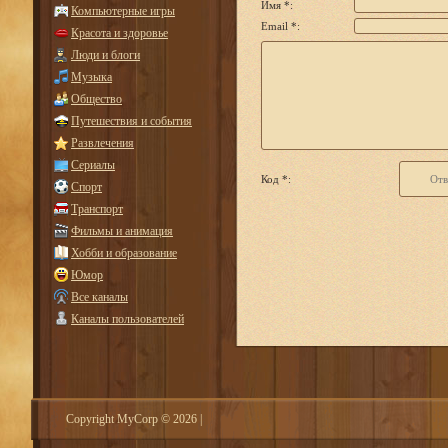
Имя *:
Компьютерные игры
Email *:
Красота и здоровье
Люди и блоги
Музыка
Общество
Путешествия и события
Развлечения
Сериалы
Код *:
Спорт
Транспорт
Фильмы и анимация
Хобби и образование
Юмор
Все каналы
Каналы пользователей
Copyright MyCorp © 2026
|