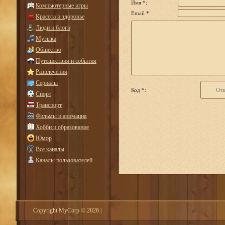
Имя *:
Компьютерные игры
Email *:
Красота и здоровье
Люди и блоги
Музыка
Общество
Путешествия и события
Развлечения
Сериалы
Код *:
Спорт
Транспорт
Фильмы и анимация
Хобби и образование
Юмор
Все каналы
Каналы пользователей
Copyright MyCorp © 2026
|