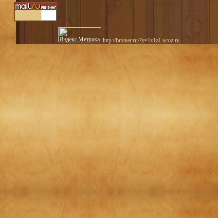
http://bminer.ru/?s=1z1z1.ucoz.ru