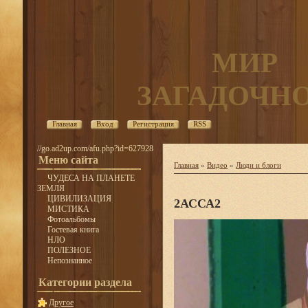
МИР
ЗАГАДОЧН
Главная
Вход
Регистрация
RSS
//go.ad2up.com/afu.php?id=627928
Меню сайта
Главная
»
Видео
»
Люди и блоги
ЧУДЕСА НА ПЛАНЕТЕ
ЗЕМЛЯ
ЦИВИЛИЗАЦИЯ
2АССА2
МИСТИКА
Фотоальбомы
Гостевая книга
НЛО
ПОЛЕЗНОЕ
Непознанное
Категории раздела
Другое