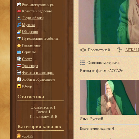
Компьютерные игры
Красота и здоровье
Люди и блоги
Музыка
Общество
Путешествия и события
Развлечения
Просмотры
: 0
ART-SL
Сериалы
Спорт
Описание материала
:
Транспорт
Взгляд на фильм «АССА2».
Фильмы и анимация
Хобби и образование
Юмор
Статистика
Онлайн всего:
1
Гостей:
1
Пользователей:
0
Язык
: Русский
Категории каналов
Всего комментариев
:
0
Другое