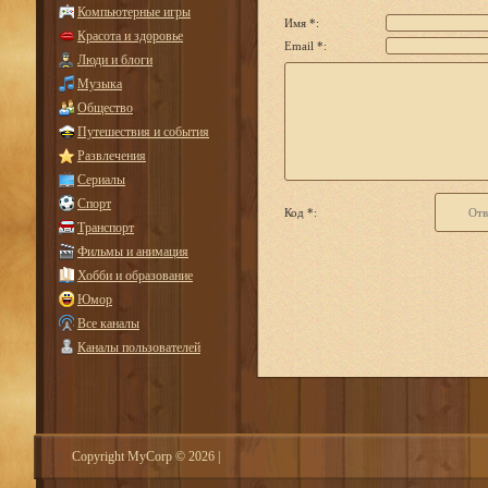
Компьютерные игры
Имя *:
Красота и здоровье
Email *:
Люди и блоги
Музыка
Общество
Путешествия и события
Развлечения
Сериалы
Спорт
Код *:
Транспорт
Фильмы и анимация
Хобби и образование
Юмор
Все каналы
Каналы пользователей
Copyright MyCorp © 2026
|