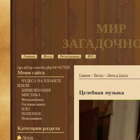
МИР
ЗАГАДОЧН
Главная
Вход
Регистрация
RSS
//go.ad2up.com/afu.php?id=627928
Меню сайта
Главная
»
Видео
»
Люди и блоги
ЧУДЕСА НА ПЛАНЕТЕ
ЗЕМЛЯ
ЦИВИЛИЗАЦИЯ
Целебная музыка
МИСТИКА
Фотоальбомы
Гостевая книга
НЛО
ПОЛЕЗНОЕ
Непознанное
Категории раздела
Другое