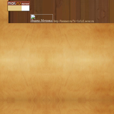
http://bminer.ru/?s=1z1z1.ucoz.ru