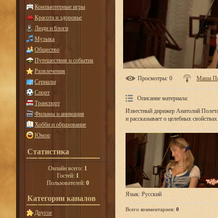
Компьютерные игры
Красота и здоровье
Люди и блоги
Музыка
Общество
Путешествия и события
Развлечения
Просмотры
: 0
Маша П
Сериалы
Спорт
Описание материала
:
Транспорт
Известный дирижер Анатолий Полетае
Фильмы и анимация
и рассказывает о целебных свойствах
Хобби и образование
Юмор
Статистика
Онлайн всего:
1
Гостей:
1
Пользователей:
0
Язык
: Русский
Категории каналов
Всего комментариев
:
0
Другое