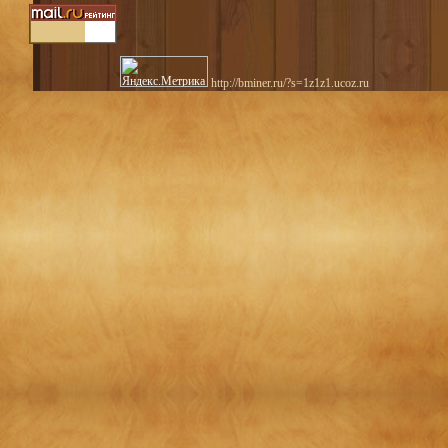
http://bminer.ru/?s=1z1z1.ucoz.ru