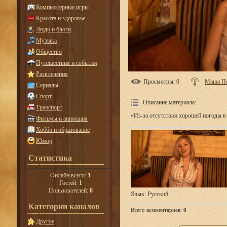
Компьютерные игры
Красота и здоровье
Люди и блоги
Музыка
Общество
Путешествия и события
Развлечения
Просмотры
: 0
Маша П
Сериалы
Спорт
Описание материала
:
Транспорт
«Из-за отсутствия хорошей погоды в
Фильмы и анимация
Хобби и образование
Юмор
Статистика
Онлайн всего:
1
Гостей:
1
Пользователей:
0
Язык
: Русский
Категории каналов
Всего комментариев
:
0
Другое