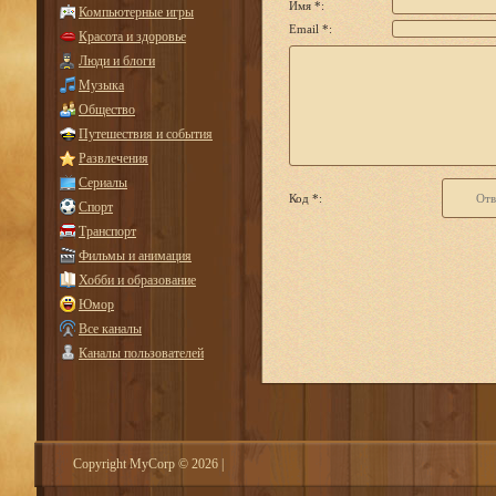
Имя *:
Компьютерные игры
Email *:
Красота и здоровье
Люди и блоги
Музыка
Общество
Путешествия и события
Развлечения
Сериалы
Код *:
Спорт
Транспорт
Фильмы и анимация
Хобби и образование
Юмор
Все каналы
Каналы пользователей
Copyright MyCorp © 2026
|