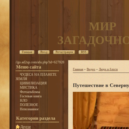
МИР
ЗАГАДОЧН
Главная
Вход
Регистрация
RSS
//go.ad2up.com/afu.php?id=627928
Меню сайта
Главная
»
Видео
»
Люди и блоги
ЧУДЕСА НА ПЛАНЕТЕ
ЗЕМЛЯ
ЦИВИЛИЗАЦИЯ
Путешествие в Северн
МИСТИКА
Фотоальбомы
Гостевая книга
НЛО
ПОЛЕЗНОЕ
Непознанное
Категории раздела
Другое