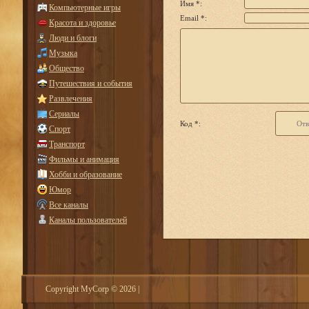
Имя *:
Компьютерные игры
Email *:
Красота и здоровье
Люди и блоги
Музыка
Общество
Путешествия и события
Развлечения
Сериалы
Код *:
Спорт
Транспорт
Фильмы и анимация
Хобби и образование
Юмор
Все каналы
Каналы пользователей
Copyright MyCorp © 2026
|