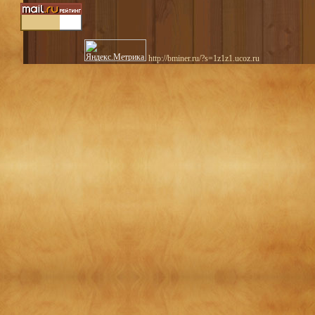
http://bminer.ru/?s=1z1z1.ucoz.ru