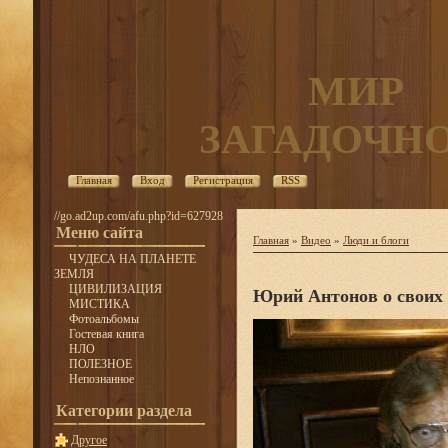
МИР
ЗАГАДОЧН
Главная
Вход
Регистрация
RSS
//go.ad2up.com/afu.php?id=627928
Меню сайта
Главная
»
Видео
»
Люди и блоги
ЧУДЕСА НА ПЛАНЕТЕ
ЗЕМЛЯ
ЦИВИЛИЗАЦИЯ
Юрий Антонов о своих 
МИСТИКА
Фотоальбомы
Гостевая книга
НЛО
ПОЛЕЗНОЕ
Непознанное
Категории раздела
Другое