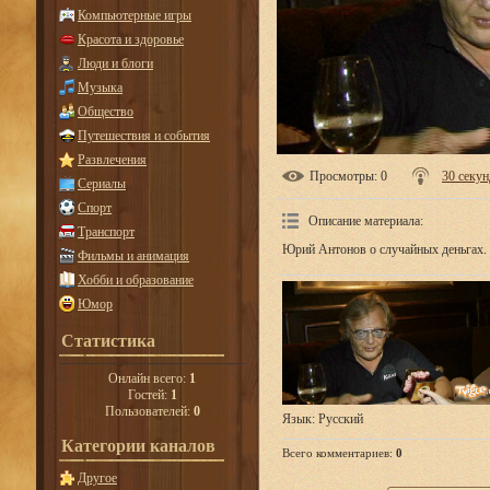
Компьютерные игры
Красота и здоровье
Люди и блоги
Музыка
Общество
Путешествия и события
Развлечения
Просмотры
: 0
30 секунд
Сериалы
Спорт
Описание материала
:
Транспорт
Юрий Антонов о случайных деньгах.
Фильмы и анимация
Хобби и образование
Юмор
Статистика
Онлайн всего:
1
Гостей:
1
Пользователей:
0
Язык
: Русский
Категории каналов
Всего комментариев
:
0
Другое