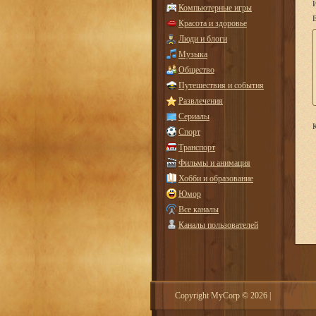
Компьютерные игры
E
Красота и здоровье
Люди и блоги
Музыка
Общество
Путешествия и события
Развлечения
Сериалы
К
Спорт
Транспорт
Фильмы и анимация
Хобби и образование
Юмор
Все каналы
Каналы пользователей
Copyright MyCorp © 2026
|