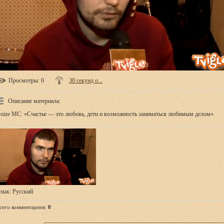
Просмотры
: 0
30 секунд о...
Описание материала
:
oize MC: «Счастье — это любовь, дети и возможность заниматься любимым делом».
зык
: Русский
сего комментариев
:
0