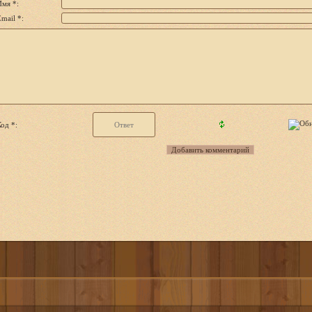
Имя *:
mail *:
од *: