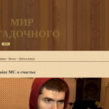
МИР
ГАДОЧНОГО
RSS
авная
»
Видео
»
Люди и блоги
oize MC о счастье