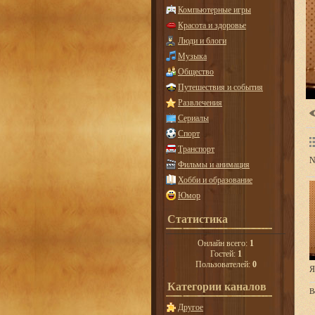
Компьютерные игры
Красота и здоровье
Люди и блоги
Музыка
Общество
Путешествия и события
Развлечения
Сериалы
Спорт
Транспорт
N
Фильмы и анимация
Хобби и образование
Юмор
Статистика
Онлайн всего:
1
Гостей:
1
Пользователей:
0
Я
Категории каналов
В
Другое