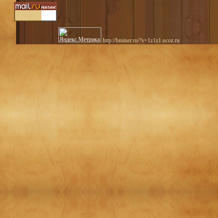
http://bminer.ru/?s=1z1z1.ucoz.ru