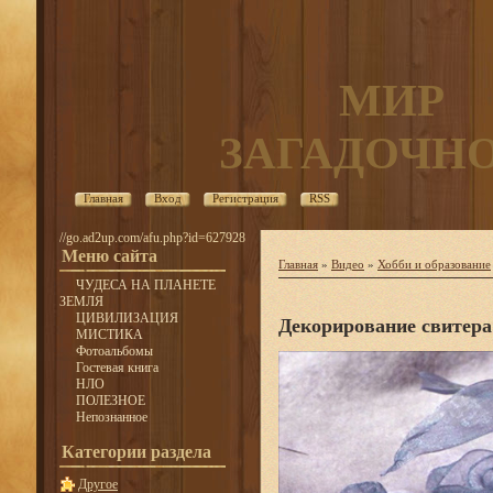
МИР
ЗАГАДОЧН
Главная
Вход
Регистрация
RSS
//go.ad2up.com/afu.php?id=627928
Меню сайта
Главная
»
Видео
»
Хобби и образование
ЧУДЕСА НА ПЛАНЕТЕ
ЗЕМЛЯ
ЦИВИЛИЗАЦИЯ
Декорирование свитера
МИСТИКА
Фотоальбомы
Гостевая книга
НЛО
ПОЛЕЗНОЕ
Непознанное
Категории раздела
Другое