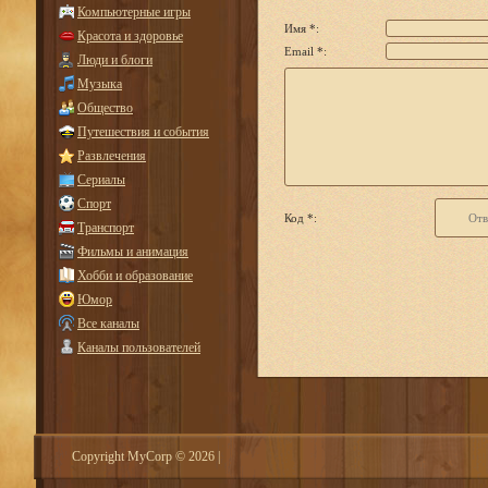
Компьютерные игры
Имя *:
Красота и здоровье
Email *:
Люди и блоги
Музыка
Общество
Путешествия и события
Развлечения
Сериалы
Спорт
Код *:
Транспорт
Фильмы и анимация
Хобби и образование
Юмор
Все каналы
Каналы пользователей
Copyright MyCorp © 2026
|