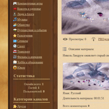
Компьютерные игры
Красота и здоровье
Люди и блоги
Музыка
Общество
Путешествия и события
Развлечения
Просмотры
: 0
PROдел
Сериалы
Спорт
Описание материала
:
Транспорт
Николь Ландрум оживляет старый сви
Фильмы и анимация
Хобби и образование
Юмор
Статистика
Онлайн всего:
1
Гостей:
1
Пользователей:
0
Язык
: Русский
Длительность материала
: 00:01:51
Категории каналов
Всего комментариев
:
0
Другое