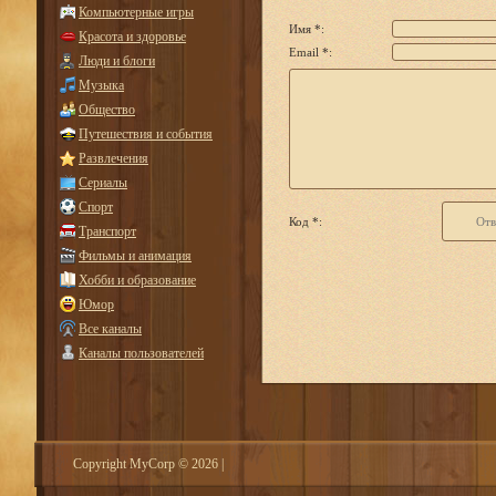
Компьютерные игры
Имя *:
Красота и здоровье
Email *:
Люди и блоги
Музыка
Общество
Путешествия и события
Развлечения
Сериалы
Спорт
Код *:
Транспорт
Фильмы и анимация
Хобби и образование
Юмор
Все каналы
Каналы пользователей
Copyright MyCorp © 2026
|