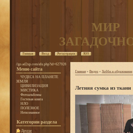
МИР
ЗАГАДОЧН
Главная
Вход
Регистрация
RSS
//go.ad2up.com/afu.php?id=627928
Меню сайта
Главная
»
Видео
»
Хобби и образование
ЧУДЕСА НА ПЛАНЕТЕ
ЗЕМЛЯ
ЦИВИЛИЗАЦИЯ
Летняя сумка из ткани
МИСТИКА
Фотоальбомы
Гостевая книга
НЛО
ПОЛЕЗНОЕ
Непознанное
Категории раздела
Другое