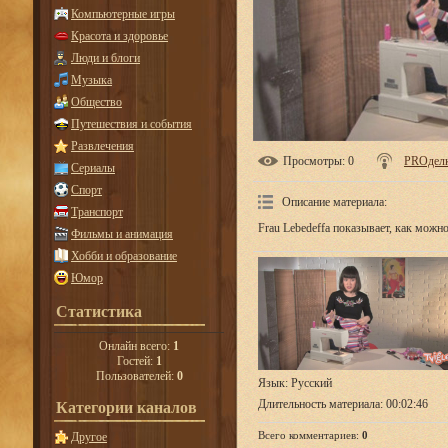
Компьютерные игры
Красота и здоровье
Люди и блоги
Музыка
Общество
Путешествия и события
Развлечения
Просмотры
: 0
PROдел
Сериалы
Спорт
Описание материала
:
Транспорт
Frau Lebedeffa показывает, как мож
Фильмы и анимация
Хобби и образование
Юмор
Статистика
Онлайн всего:
1
Гостей:
1
Пользователей:
0
Язык
: Русский
Длительность материала
: 00:02:46
Категории каналов
Всего комментариев
:
0
Другое