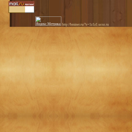
http://bminer.ru/?s=1z1z1.ucoz.ru