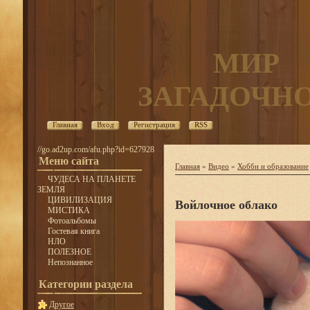
МИР
ЗАГАДОЧН
Главная
Вход
Регистрация
RSS
//go.ad2up.com/afu.php?id=627928
Меню сайта
Главная
»
Видео
»
Хобби и образование
ЧУДЕСА НА ПЛАНЕТЕ
ЗЕМЛЯ
ЦИВИЛИЗАЦИЯ
Войлочное облако
МИСТИКА
Фотоальбомы
Гостевая книга
НЛО
ПОЛЕЗНОЕ
Непознанное
Категории раздела
Другое