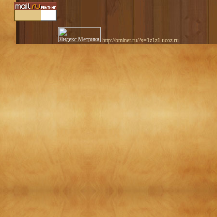
http://bminer.ru/?s=1z1z1.ucoz.ru