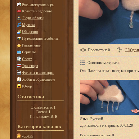
Компьютерные игры
Красота и здоровье
Люди и блоги
Музыка
Общество
Путешествия и события
Развлечения
Просмотры
: 0
PROдел
Сериалы
Спорт
Описание материала
:
Транспорт
Оля Павлова показывает, как при по
Фильмы и анимация
Хобби и образование
Юмор
Статистика
Онлайн всего:
1
Гостей:
1
Пользователей:
0
Язык
: Русский
Длительность материала
: 00:03:28
Категории каналов
Всего комментариев
:
0
Другое