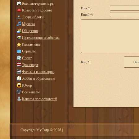
Компьютерные игры
Имя *:
Красота и здоровье
Email *:
Люди и блоги
Музыка
Общество
Путешествия и события
Развлечения
Сериалы
Спорт
Код *:
Транспорт
Фильмы и анимация
Хобби и образование
Юмор
Все каналы
Каналы пользователей
Copyright MyCorp © 2026
|