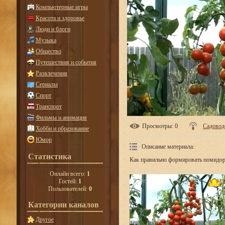
Компьютерные игры
Красота и здоровье
Люди и блоги
Музыка
Общество
Путешествия и события
Развлечения
Сериалы
Спорт
Транспорт
Фильмы и анимация
Просмотры
: 0
Садовод
Хобби и образование
Юмор
Описание материала
:
Статистика
Как правильно формировать помидор
Онлайн всего:
1
Гостей:
1
Пользователей:
0
Категории каналов
Другое