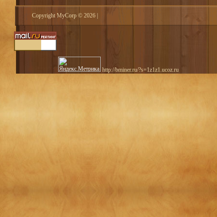
Copyright MyCorp © 2026
|
http://bminer.ru/?s=1z1z1.ucoz.ru