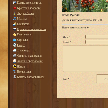
Компьютерные игры
Красота и здоровье
Люди и блоги
Язык
: Русский
Музыка
Длительность материала
: 00:02:02
Общество
Всего комментариев
:
0
Путешествия и события
Развлечения
Имя *:
Сериалы
Email *:
Спорт
Транспорт
Фильмы и анимация
Хобби и образование
Юмор
Все каналы
Каналы пользователей
Код *: