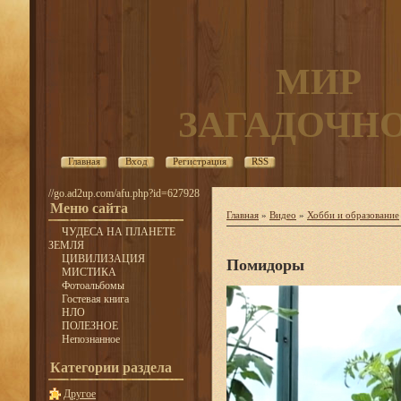
МИР
ЗАГАДОЧН
Главная
Вход
Регистрация
RSS
//go.ad2up.com/afu.php?id=627928
Меню сайта
Главная
»
Видео
»
Хобби и образование
ЧУДЕСА НА ПЛАНЕТЕ
ЗЕМЛЯ
ЦИВИЛИЗАЦИЯ
Помидоры
МИСТИКА
Фотоальбомы
Гостевая книга
НЛО
ПОЛЕЗНОЕ
Непознанное
Категории раздела
Другое