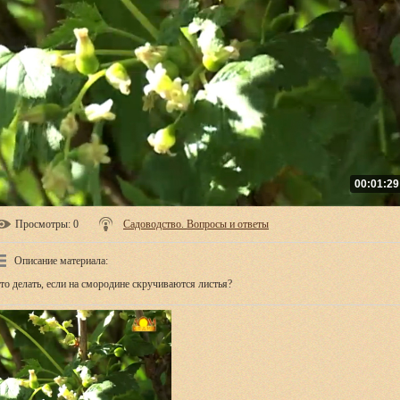
00:01:29
Просмотры
: 0
Садоводство. Вопросы и ответы
Описание материала
:
то делать, если на смородине скручиваются листья?