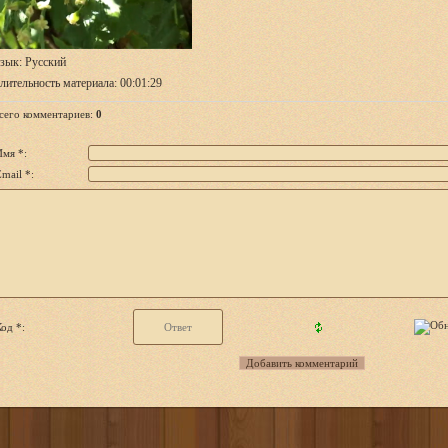
зык
: Русский
лительность материала
: 00:01:29
сего комментариев
:
0
Имя *:
mail *:
од *: