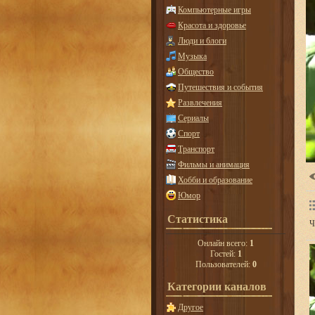
Компьютерные игры
Красота и здоровье
Люди и блоги
Музыка
Общество
Путешествия и события
Развлечения
Сериалы
Спорт
Транспорт
Фильмы и анимация
Хобби и образование
Юмор
Статистика
Ч
Онлайн всего:
1
Гостей:
1
Пользователей:
0
Категории каналов
Другое