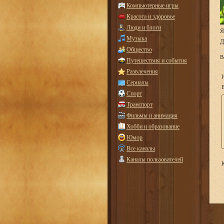
Компьютерные игры
Красота и здоровье
Люди и блоги
Я
Музыка
Д
Общество
В
Путешествия и события
Развлечения
Сериалы
E
Спорт
Транспорт
Фильмы и анимация
Хобби и образование
Юмор
Все каналы
Каналы пользователей
К