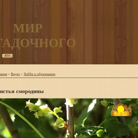
МИР
ГАДОЧНОГО
RSS
авная
»
Видео
»
Хобби и образование
истья смородины