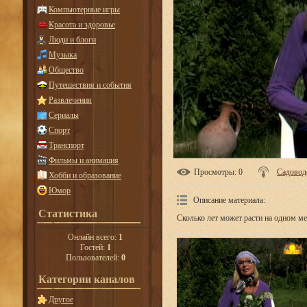
Компьютерные игры
Красота и здоровье
Люди и блоги
Музыка
Общество
Путешествия и события
Развлечения
Сериалы
Спорт
Транспорт
Фильмы и анимация
Просмотры
: 0
Садовод
Хобби и образование
Юмор
Описание материала
:
Статистика
Сколько лет может расти на одном ме
Онлайн всего:
1
Гостей:
1
Пользователей:
0
Категории каналов
Другое