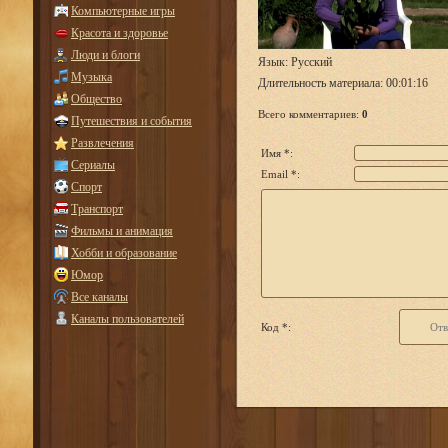
Компьютерные игры
Красота и здоровье
Люди и блоги
Язык
: Русский
Музыка
Длительность материала
: 00:01:16
Общество
Всего комментариев
:
0
Путешествия и события
Развлечения
Имя *:
Сериалы
Email *:
Спорт
Транспорт
Фильмы и анимация
Хобби и образование
Юмор
Все каналы
Каналы пользователей
Код *: