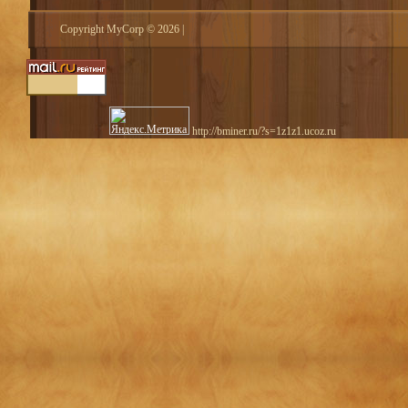
Copyright MyCorp © 2026
|
http://bminer.ru/?s=1z1z1.ucoz.ru