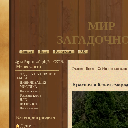
МИР
ЗАГАДОЧН
Главная
Вход
Регистрация
RSS
//go.ad2up.com/afu.php?id=627928
Меню сайта
Главная
»
Видео
»
Хобби и образование
ЧУДЕСА НА ПЛАНЕТЕ
ЗЕМЛЯ
ЦИВИЛИЗАЦИЯ
Красная и белая сморо
МИСТИКА
Фотоальбомы
Гостевая книга
НЛО
ПОЛЕЗНОЕ
Непознанное
Категории раздела
Другое