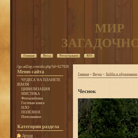
МИР
ЗАГАДОЧН
Главная
Вход
Регистрация
RSS
//go.ad2up.com/afu.php?id=627928
Меню сайта
Главная
»
Видео
»
Хобби и образование
ЧУДЕСА НА ПЛАНЕТЕ
ЗЕМЛЯ
ЦИВИЛИЗАЦИЯ
Чеснок
МИСТИКА
Фотоальбомы
Гостевая книга
НЛО
ПОЛЕЗНОЕ
Непознанное
Категории раздела
Другое