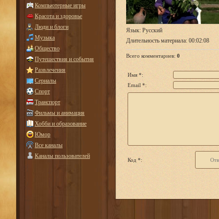
Компьютерные игры
Красота и здоровье
Люди и блоги
Язык
: Русский
Музыка
Длительность материала
: 00:02:08
Общество
Всего комментариев
:
0
Путешествия и события
Развлечения
Имя *:
Сериалы
Email *:
Спорт
Транспорт
Фильмы и анимация
Хобби и образование
Юмор
Все каналы
Каналы пользователей
Код *: