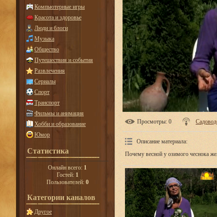
Компьютерные игры
Красота и здоровье
Люди и блоги
Музыка
Общество
Путешествия и события
Развлечения
Сериалы
Спорт
Транспорт
Фильмы и анимация
Просмотры
: 0
Садовод
Хобби и образование
Юмор
Описание материала
:
Статистика
Почему весной у озимого чеснока же
Онлайн всего:
1
Гостей:
1
Пользователей:
0
Категории каналов
Другое