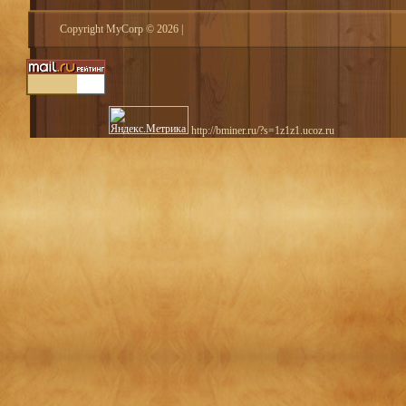
Copyright MyCorp © 2026
|
http://bminer.ru/?s=1z1z1.ucoz.ru