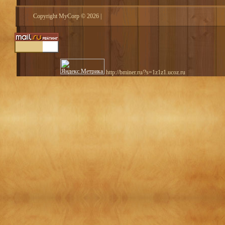
Copyright MyCorp © 2026
|
http://bminer.ru/?s=1z1z1.ucoz.ru