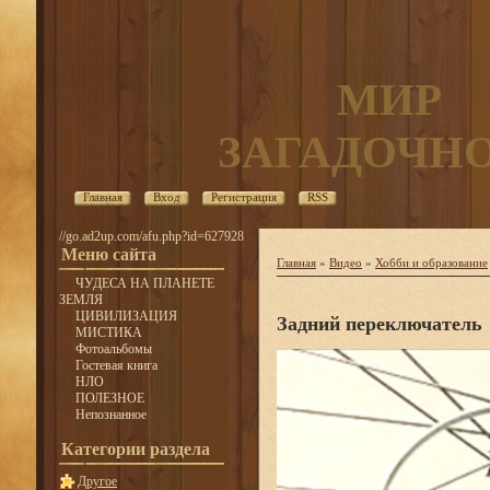
МИР
ЗАГАДОЧН
Главная
Вход
Регистрация
RSS
//go.ad2up.com/afu.php?id=627928
Меню сайта
Главная
»
Видео
»
Хобби и образование
ЧУДЕСА НА ПЛАНЕТЕ
ЗЕМЛЯ
ЦИВИЛИЗАЦИЯ
Задний переключатель
МИСТИКА
Фотоальбомы
Гостевая книга
НЛО
ПОЛЕЗНОЕ
Непознанное
Категории раздела
Другое