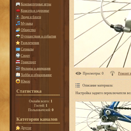
Компьютерные игры
Красота и здоровье
Люди и блоги
Музыка
Общество
Путешествия и события
Развлечения
Сериалы
Спорт
Транспорт
Фильмы и анимация
Просмотры
: 0
Ремонт 
Хобби и образование
Юмор
Описание материала
:
Статистика
Настройка заднего переключателя ве
Онлайн всего:
1
Гостей:
1
Пользователей:
0
Категории каналов
Другое