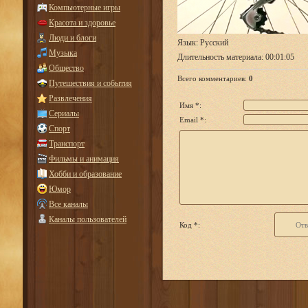
Компьютерные игры
Красота и здоровье
Люди и блоги
Язык
: Русский
Музыка
Длительность материала
: 00:01:05
Общество
Всего комментариев
:
0
Путешествия и события
Развлечения
Имя *:
Сериалы
Email *:
Спорт
Транспорт
Фильмы и анимация
Хобби и образование
Юмор
Все каналы
Каналы пользователей
Код *: