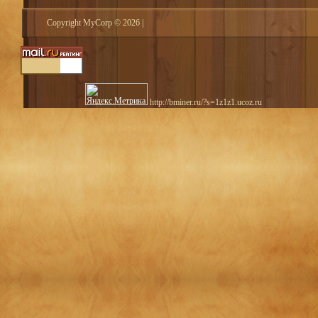
Copyright MyCorp © 2026
|
http://bminer.ru/?s=1z1z1.ucoz.ru