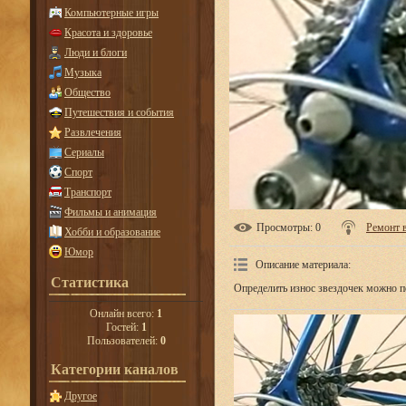
Компьютерные игры
Красота и здоровье
Люди и блоги
Музыка
Общество
Путешествия и события
Развлечения
Сериалы
Спорт
Транспорт
Фильмы и анимация
Просмотры
: 0
Ремонт 
Хобби и образование
Юмор
Описание материала
:
Статистика
Определить износ звездочек можно п
Онлайн всего:
1
Гостей:
1
Пользователей:
0
Категории каналов
Другое