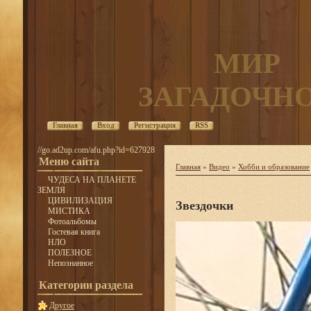
МИР
ЗАГАДОЧН
Главная
Вход
Регистрация
RSS
//go.ad2up.com/afu.php?id=627928
Меню сайта
Главная
»
Видео
»
Хобби и образование
ЧУДЕСА НА ПЛАНЕТЕ
ЗЕМЛЯ
ЦИВИЛИЗАЦИЯ
Звездочки
МИСТИКА
Фотоальбомы
Гостевая книга
НЛО
ПОЛЕЗНОЕ
Непознанное
Категории раздела
Другое