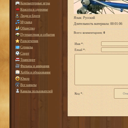
Компьютерные игры
Красота и здоровье
Люди и блоги
Язык
: Русский
Музыка
Длительность материала
: 00:01:06
Общество
Всего комментариев
:
0
Путешествия и события
Развлечения
Имя *:
Сериалы
Email *:
Спорт
Транспорт
Фильмы и анимация
Хобби и образование
Юмор
Все каналы
Каналы пользователей
Код *: