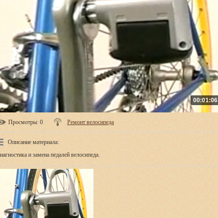
00:01:06
Просмотры
: 0
Ремонт велосипеда
Описание материала
:
иагностика и замена педалей велосипеда.