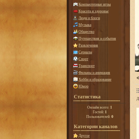
Компьютерные игры
Красота и здоровье
Люди и блоги
Музыка
Общество
Путешествия и события
Развлечения
Сериалы
Спорт
Транспорт
Фильмы и анимация
Хобби и образование
Юмор
Статистика
Д
Онлайн всего:
1
Гостей:
1
Пользователей:
0
Категории каналов
Другое