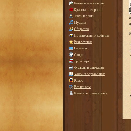
Компьютерные игры
Красота и здоровье
Люди и блоги
Я
Музыка
Д
Общество
В
Путешествия и события
Развлечения
Сериалы
E
Спорт
Транспорт
Фильмы и анимация
Хобби и образование
Юмор
Все каналы
Каналы пользователей
К