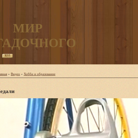
МИР
ГАДОЧНОГО
RSS
авная
»
Видео
»
Хобби и образование
едали