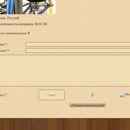
зык
: Русский
лительность материала
: 00:01:06
сего комментариев
:
0
Имя *:
mail *:
од *: