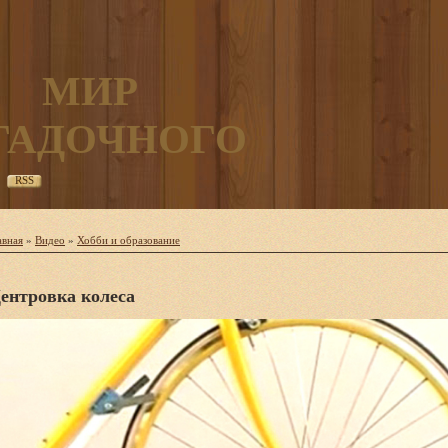
МИР
ГАДОЧНОГО
RSS
авная
»
Видео
»
Хобби и образование
ентровка колеса