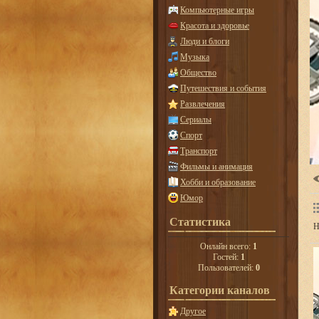
Компьютерные игры
Красота и здоровье
Люди и блоги
Музыка
Общество
Путешествия и события
Развлечения
Сериалы
Спорт
Транспорт
Фильмы и анимация
Хобби и образование
Юмор
Статистика
Н
Онлайн всего:
1
Гостей:
1
Пользователей:
0
Категории каналов
Другое