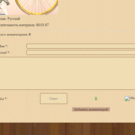
зык
: Русский
лительность материала
: 00:01:07
сего комментариев
:
0
Имя *:
mail *:
од *: