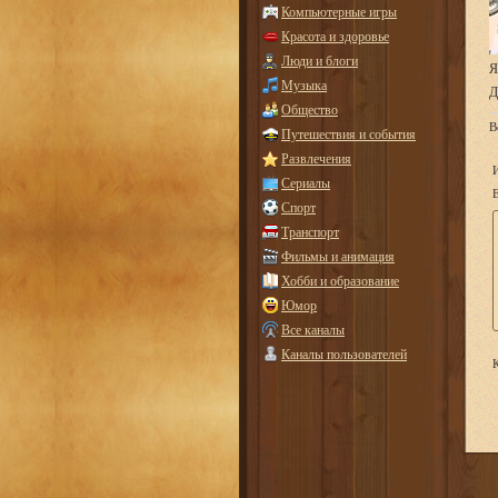
Компьютерные игры
Красота и здоровье
Люди и блоги
Я
Музыка
Д
Общество
В
Путешествия и события
Развлечения
Сериалы
E
Спорт
Транспорт
Фильмы и анимация
Хобби и образование
Юмор
Все каналы
Каналы пользователей
К