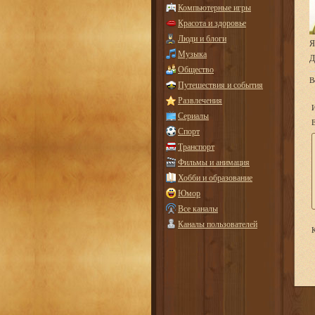
Компьютерные игры
Красота и здоровье
Люди и блоги
Я
Музыка
Д
Общество
В
Путешествия и события
Развлечения
Сериалы
E
Спорт
Транспорт
Фильмы и анимация
Хобби и образование
Юмор
Все каналы
Каналы пользователей
К