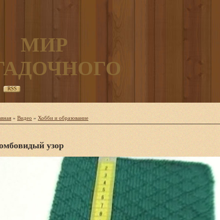
МИР
ГАДОЧНОГО
RSS
авная
»
Видео
»
Хобби и образование
омбовидый узор