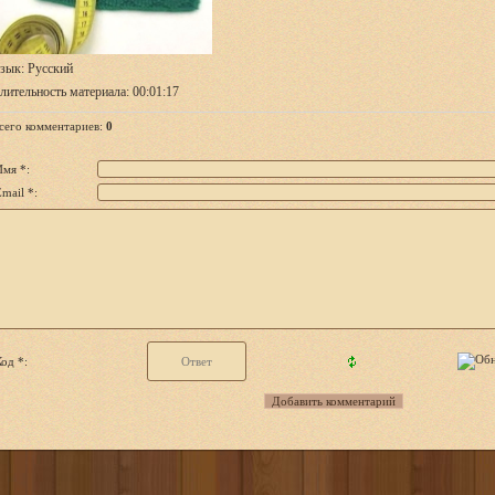
зык
: Русский
лительность материала
: 00:01:17
сего комментариев
:
0
Имя *:
mail *:
од *: