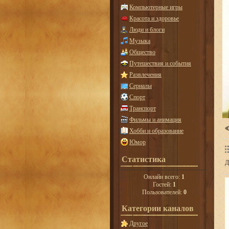
Компьютерные игры
Красота и здоровье
Люди и блоги
Музыка
Общество
Путешествия и события
Развлечения
Сериалы
Спорт
Транспорт
Фильмы и анимация
Хобби и образование
Юмор
Статистика
Д
Онлайн всего:
1
Гостей:
1
Пользователей:
0
Категории каналов
Другое