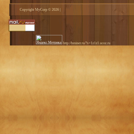
Copyright MyCorp © 2026
|
http://bminer.ru/?s=1z1z1.ucoz.ru