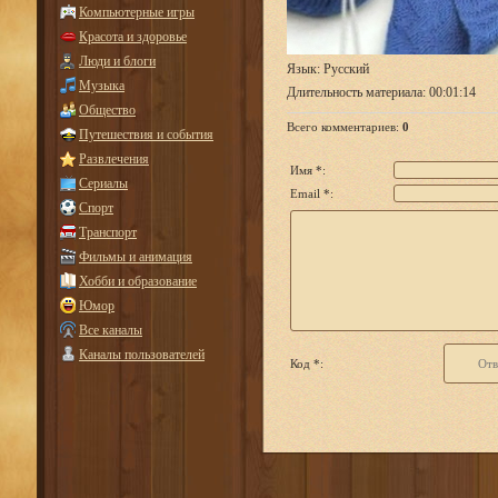
Компьютерные игры
Красота и здоровье
Люди и блоги
Язык
: Русский
Музыка
Длительность материала
: 00:01:14
Общество
Всего комментариев
:
0
Путешествия и события
Развлечения
Имя *:
Сериалы
Email *:
Спорт
Транспорт
Фильмы и анимация
Хобби и образование
Юмор
Все каналы
Каналы пользователей
Код *: