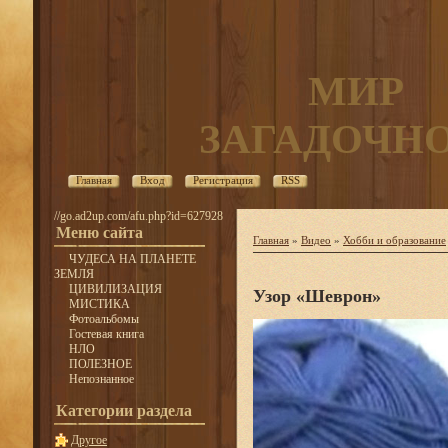
МИР
ЗАГАДОЧН
Главная
Вход
Регистрация
RSS
//go.ad2up.com/afu.php?id=627928
Меню сайта
Главная
»
Видео
»
Хобби и образование
ЧУДЕСА НА ПЛАНЕТЕ
ЗЕМЛЯ
ЦИВИЛИЗАЦИЯ
Узор «Шеврон»
МИСТИКА
Фотоальбомы
Гостевая книга
НЛО
ПОЛЕЗНОЕ
Непознанное
Категории раздела
Другое