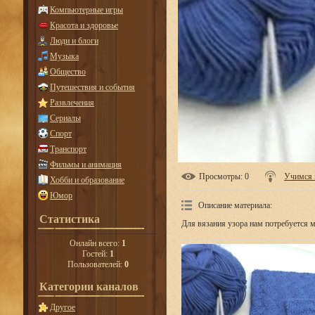
Компьютерные игры
Красота и здоровье
Люди и блоги
Музыка
Общество
Путешествия и события
Развлечения
Сериалы
Спорт
Транспорт
Фильмы и анимация
Просмотры
: 0
Учимся 
Хобби и образование
Юмор
Описание материала
:
Статистика
Для вязания узора нам потребуется 
Онлайн всего:
1
Гостей:
1
Пользователей:
0
Категории каналов
Другое