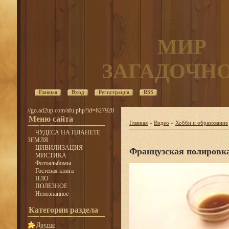
МИР
ЗАГАДОЧН
Главная
Вход
Регистрация
RSS
//go.ad2up.com/afu.php?id=627928
Меню сайта
Главная
»
Видео
»
Хобби и образование
ЧУДЕСА НА ПЛАНЕТЕ
ЗЕМЛЯ
ЦИВИЛИЗАЦИЯ
Французская полировк
МИСТИКА
Фотоальбомы
Гостевая книга
НЛО
ПОЛЕЗНОЕ
Непознанное
Категории раздела
Другое