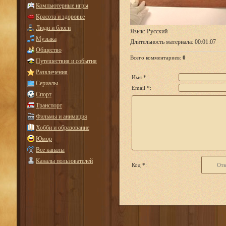
Компьютерные игры
Красота и здоровье
Люди и блоги
Язык
: Русский
Музыка
Длительность материала
: 00:01:07
Общество
Всего комментариев
:
0
Путешествия и события
Развлечения
Имя *:
Сериалы
Email *:
Спорт
Транспорт
Фильмы и анимация
Хобби и образование
Юмор
Все каналы
Каналы пользователей
Код *: