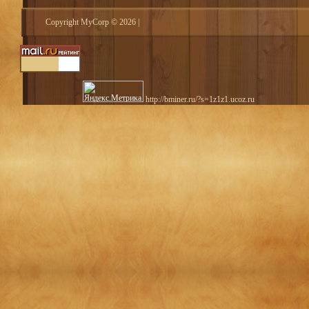
Copyright MyCorp © 2026
|
http://bminer.ru/?s=1z1z1.ucoz.ru