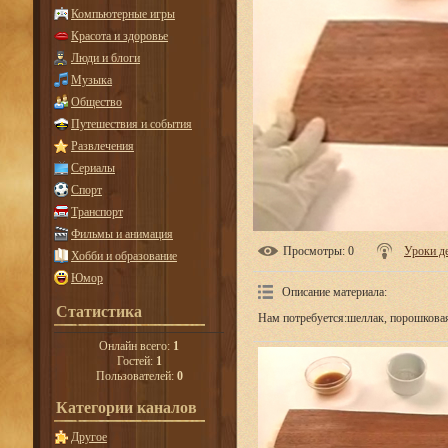
Компьютерные игры
Красота и здоровье
Люди и блоги
Музыка
Общество
Путешествия и события
Развлечения
Сериалы
Спорт
Транспорт
Фильмы и анимация
Просмотры
: 0
Уроки д
Хобби и образование
Юмор
Описание материала
:
Статистика
Нам потребуется:шеллак, порошковая
Онлайн всего:
1
Гостей:
1
Пользователей:
0
Категории каналов
Другое